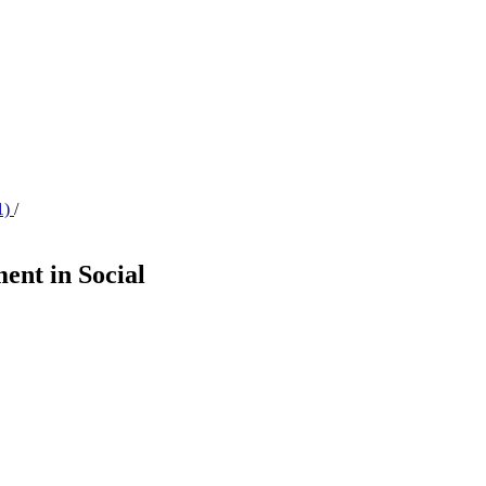
1)
/
ent in Social