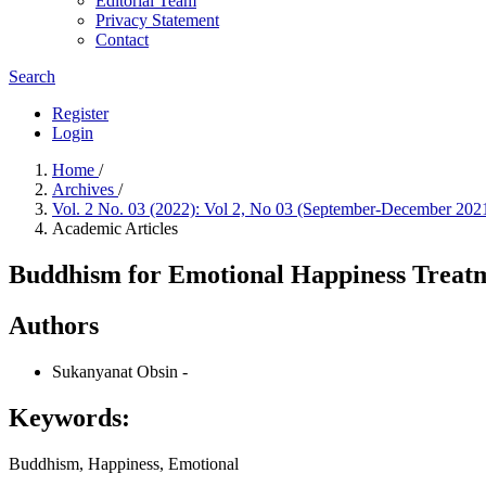
Editorial Team
Privacy Statement
Contact
Search
Register
Login
Home
/
Archives
/
Vol. 2 No. 03 (2022): Vol 2, No 03 (September-December 202
Academic Articles
Buddhism for Emotional Happiness Treatm
Authors
Sukanyanat Obsin
-
Keywords:
Buddhism, Happiness, Emotional