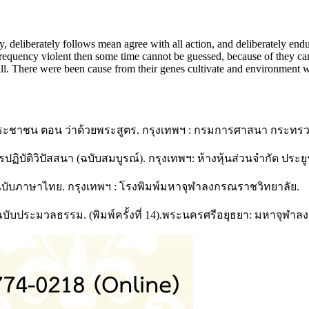
liberately follows mean agree with all action, and deliberately endu
 frequency violent then some time cannot be guessed, because of they c
 all. There were been cause from their genes cultivate and environment wh
ะชาชน ตอน ว่าด้วยพระสูตร. กรุงเทพฯ : กรมการศาสนา กระทร
ิบัติวิปัสสนา (ฉบับสมบูรณ์). กรุงเทพฯ: ห้างหุ้นส่วนจำกัด ประย
บับภาษาไทย. กรุงเทพฯ : โรงพิมพ์มหาจุฬาลงกรณราชวิทยาลัย.
มฉบับประมวลธรรม. (พิมพ์ครั้งที่ 14).พระนครศรีอยุธยา: มหาจุฬา