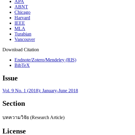
APA
ABNT
Chicago
Harvard
IEEE
MLA
Turabian
Vancouver
Download Citation
Endnote/Zotero/Mendeley (RIS)
BibTeX
Issue
Vol. 9 No. 1 (2018): January-June 2018
Section
บทความวิจัย (Research Article)
License