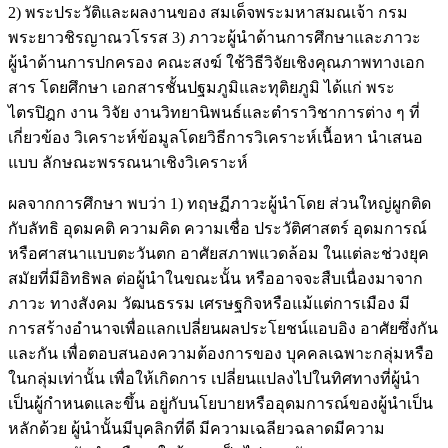
2) พระประวัติและผลงานของ สมเด็จพระมหาสมณเจ้า กรม
พระยาวชิรญาณวโรรส 3) ภาวะผู้นำด้านการศึกษาและภาวะ
ผู้นำด้านการปกครอง คณะสงฆ์ ใช้วิธีวิจัยเชิงคุณภาพทางเอก
สาร โดยศึกษา เอกสารชั้นปฐมภูมิและทุติยภูมิ ได้แก่ พระ
ไตรปิฎก งาน วิจัย งานวิทยานิพนธ์และตำราวิชาการต่าง ๆ ที่
เกี่ยวข้อง วิเคราะห์ข้อมูลโดยวิธีการวิเคราะห์เนื้อหา นำเสนอ
แบบ ลักษณะพรรณนาเชิงวิเคราะห์
ผลจากการศึกษา พบว่า 1) ทฤษฏีภาวะผู้นำโดย ส่วนใหญ่ผูกติด
กับลัทธิ อุดมคติ ความคิด ความเชื่อ ประวัติศาสตร์ อุดมการณ์
หรือศาสนาแบบตะวันตก อาศัยสภาพแวดล้อม ในแต่ละช่วงยุค
สมัยที่มีอิทธิพล ต่อผู้นำในขณะนั้น หรืออาจจะสืบเนื่องมาจาก
ภาวะ ทางสังคม วัฒนธรรม เศรษฐกิจหรือแม้แต่การเมือง มี
การสร้างอำนาจเพื่อแลกเปลี่ยนผลประโยชน์แอบอิง อาศัยซึ่งกัน
และกัน เพื่อตอบสนองความต้องการของ บุคคลเฉพาะกลุ่มหรือ
ในกลุ่มเท่านั้น เพื่อให้เกิดการ เปลี่ยนแปลงไปในทิศทางที่ผู้นำ
เป็นผู้กำหนดและขึ้น อยู่กับนโยบายหรืออุดมการณ์ของผู้นำเป็น
หลักด้วย ผู้นำนั้นมีบุคลิกที่ดี มีความเฉลียวฉลาดมีความ