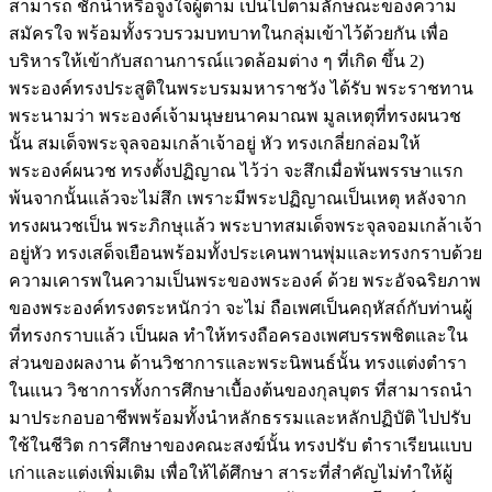
สามารถ ชักนำหรือจูงใจผู้ตาม เป็นไปตามลักษณะของความ
สมัครใจ พร้อมทั้งรวบรวมบทบาทในกลุ่มเข้าไว้ด้วยกัน เพื่อ
บริหารให้เข้ากับสถานการณ์แวดล้อมต่าง ๆ ที่เกิด ขึ้น 2)
พระองค์ทรงประสูติในพระบรมมหาราชวัง ได้รับ พระราชทาน
พระนามว่า พระองค์เจ้ามนุษยนาคมาณพ มูลเหตุที่ทรงผนวช
นั้น สมเด็จพระจุลจอมเกล้าเจ้าอยู่ หัว ทรงเกลี่ยกล่อมให้
พระองค์ผนวช ทรงตั้งปฏิญาณ ไว้ว่า จะสึกเมื่อพ้นพรรษาแรก
พ้นจากนั้นแล้วจะไม่สึก เพราะมีพระปฏิญาณเป็นเหตุ หลังจาก
ทรงผนวชเป็น พระภิกษุแล้ว พระบาทสมเด็จพระจุลจอมเกล้าเจ้า
อยู่หัว ทรงเสด็จเยือนพร้อมทั้งประเคนพานพุ่มและทรงกราบด้วย
ความเคารพในความเป็นพระของพระองค์ ด้วย พระอัจฉริยภาพ
ของพระองค์ทรงตระหนักว่า จะไม่ ถือเพศเป็นคฤหัสถ์กับท่านผู้
ที่ทรงกราบแล้ว เป็นผล ทำให้ทรงถือครองเพศบรรพชิตและใน
ส่วนของผลงาน ด้านวิชาการและพระนิพนธ์นั้น ทรงแต่งตำรา
ในแนว วิชาการทั้งการศึกษาเบื้องต้นของกุลบุตร ที่สามารถนำ
มาประกอบอาชีพพร้อมทั้งนำหลักธรรมและหลักปฏิบัติ ไปปรับ
ใช้ในชีวิต การศึกษาของคณะสงฆ์นั้น ทรงปรับ ตำราเรียนแบบ
เก่าและแต่งเพิ่มเติม เพื่อให้ได้ศึกษา สาระที่สำคัญไม่ทำให้ผู้