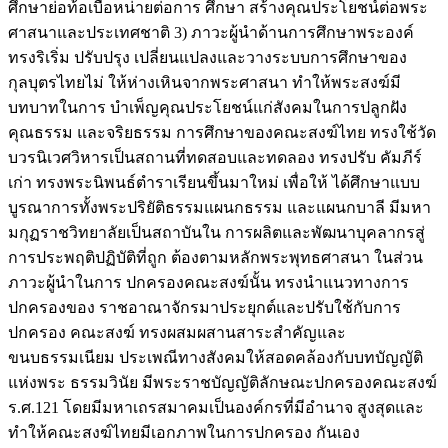
ศึกษาย่อท้อเบื่อหน่ายต่อการ ศึกษา สร้างคุณประโยชน์ต่อพระ
ศาสนาและประเทศชาติ 3) ภาวะผู้นำด้านการศึกษาพระองค์
ทรงริเริ่ม ปรับปรุง เปลี่ยนแปลงและวางระบบการศึกษาของ
กุลบุตรไทยไม่ ให้ห่างเหินจากพระศาสนา ทำให้พระสงฆ์มี
บทบาทในการ บำเพ็ญคุณประโยชน์แก่สังคมในการปลูกฝัง
คุณธรรม และจริยธรรม การศึกษาของคณะสงฆ์ไทย ทรงใช้วัด
บวรนิเวศวิหารเป็นสถานที่ทดสอบและทดลอง ทรงปรับ คัมภีร์
เก่า ทรงพระนิพนธ์ตำราเรียนขึ้นมาใหม่ เพื่อให้ ได้ศึกษาแบบ
บูรณาการทั้งพระปริยัติธรรมแผนกธรรม และแผนกบาลี มีมหา
มกุฏราชวิทยาลัยเป็นสถาบันใน การผลิตและพัฒนาบุคลากรสู่
การประพฤติปฏิบัติที่ถูก ต้องตามหลักพระพุทธศาสนา ในส่วน
ภาวะผู้นำในการ ปกครองคณะสงฆ์นั้น ทรงนำแนวทางการ
ปกครองของ ราชอาณาจักรมาประยุกต์และปรับใช้กับการ
ปกครอง คณะสงฆ์ ทรงผสมผสานสาระสำคัญและ
ขนบธรรมเนียม ประเพณีทางสังคมให้สอดคล้องกับบทบัญญัติ
แห่งพระ ธรรมวินัย มีพระราชบัญญัติลักษณะปกครองคณะสงฆ์
ร.ศ.121 โดยมีมหาเถรสมาคมเป็นองค์กรที่มีอำนาจ สูงสุดและ
ทำให้คณะสงฆ์ไทยมีเอกภาพในการปกครอง กันเอง