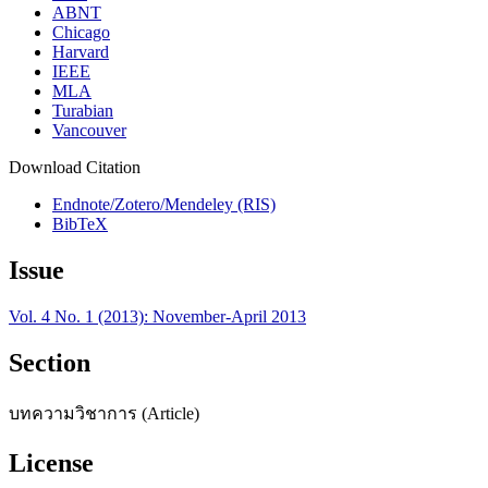
ABNT
Chicago
Harvard
IEEE
MLA
Turabian
Vancouver
Download Citation
Endnote/Zotero/Mendeley (RIS)
BibTeX
Issue
Vol. 4 No. 1 (2013): November-April 2013
Section
บทความวิชาการ (Article)
License