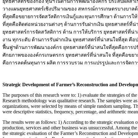
ยุทธศาสตร์ของกอง ทุนฯในด้านการพัฒนาองค์กร ประสบผลสำเร็
วางแผนยุทธศาสตร์เชิงปริมาณของ สหกรณ์การเกษตรบางบาลด้านการ
ที่สุดคือขยายการจัดสวัสดิการเงินกู้และทุนการศึกษา ด้านการให
ที่สุดคือติดต่อหน่วยงานต่างๆ ด้านการรับฝากเงิน ยุทธศาสตร์ที
ยุทธศาสตร์การจัดสวัสดิการ ด้าน การให้บริการ ยุทธศาสตร์ที่น่
งาน ทุกระดับ ด้านการรับฝากเงิน ยุทธศาสตร์ที่น่าสนใจที่สุ
ฟื้นฟูฯด้านการพัฒนาองค์กร ยุทธศาสตร์ที่น่าสนใจที่สุดคือกา
ศักยภาพขององค์กรเกษตรกร ยุทธศาสตร์ที่น่าสนใจ ที่สุดคือขยา
คือการลดต้นทุนการ ผลิต การรวบรวม การแปรรูปและการจัดการการ
Strategic Development of Farmer’s Reconstruction and Develop
The purposes of this research were to: 1) evaluate the strategies of
Research methodology was qualitative research. The samples were as f
organizations, were selected by means of simple random sampling. The
were descriptive statistics, frequency, percentage, and arithmetic m
The results were as follows: 1) According to the strategic evaluation
production, services and other business was unsuccessful. Among the 
the strategic evaluation of the Farmer’s Reconstruction and Developm