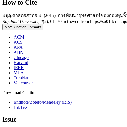
How to Cite
มนุญศาสตรสาทร ม. (2015). การพัฒนายุทธศาสตร์ของกองทุนฟื
Rajabhat University
,
4
(2), 61–70. retrieved from https://so01.tci-tha
More Citation Formats
ACM
ACS
APA
ABNT
Chicago
Harvard
IEEE
MLA
Turabian
Vancouver
Download Citation
Endnote/Zotero/Mendeley (RIS)
BibTeX
Issue