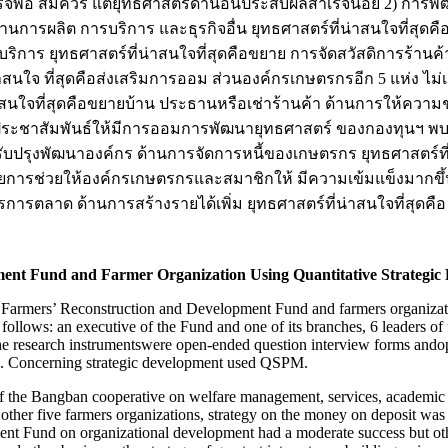
จพอ สมควร แต่ยุทธศาสตร์ด้านอื่นประสบผลสำเร็จน้อย 2) การพ
ผลิต การบริการ และธุรกิจอื่น ยุทธศาสตร์ที่น่าสนใจที่สุดคือก
้บริการ ยุทธศาสตร์ที่น่าสนใจที่สุดคือขยาย การจัดสวัสดิการร้าน
่น่าสนใจ ที่สุดคือส่งเสริมการออม ส่วนองค์กรเกษตรกรอีก 5 แห่ง 
าสนใจที่สุดคือขยายบ้าน ประธานหรือเช่าร้านค้า ด้านการให้ความช่
ด คือประชาสัมพันธ์ให้มีการออมการพัฒนายุทธศาสตร์ ของกองทุนฯ
รปรับปรุงพัฒนาองค์กร ด้านการจัดการหนี้ของเกษตรกร ยุทธศาสตร์
ยการช่วยให้องค์กรเกษตรกรและสมาชิกให้ มีความเข้มแข็งมากขึ้น 
ตลาด ด้านการสร้างรายได้เพิ่ม ยุทธศาสตร์ที่น่าสนใจที่สุดคือ
ment Fund and Farmer Organization Using Quantitative Strategi
 the Farmers’ Reconstruction and Development Fund and farmers organizat
ollows: an executive of the Fund and one of its branches, 6 leaders of 
 research instrumentswere open-ended question interview forms andopen 
ean. Concerning strategic development used QSPM.
 of the Bangban cooperative on welfare management, services, academic 
other five farmers organizations, strategy on the money on deposit was
ent Fund on organizational development had a moderate success but oth