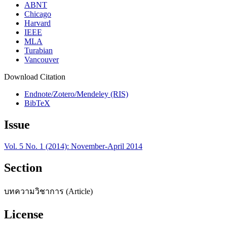
ABNT
Chicago
Harvard
IEEE
MLA
Turabian
Vancouver
Download Citation
Endnote/Zotero/Mendeley (RIS)
BibTeX
Issue
Vol. 5 No. 1 (2014): November-April 2014
Section
บทความวิชาการ (Article)
License