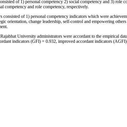
consisted of 1) personal competency 2) social competency and 3) role c
nal competency and role competency, respectively.
rs consisted of 1) personal competency indicators which were achieveme
tegic orientation, change leadership, self-control and empowering othe
ment.
ajabhat University administrators were accordant to the empirical data at
, accordant indicators (GFI) = 0.932, improved accordant indicators 