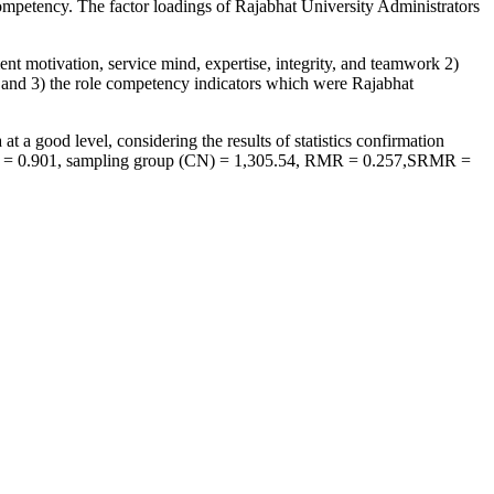
ompetency. The factor loadings of Rajabhat University Administrators
nt motivation, service mind, expertise, integrity, and teamwork 2)
rs and 3) the role competency indicators which were Rajabhat
 a good level, considering the results of statistics confirmation
(AGFI) = 0.901, sampling group (CN) = 1,305.54, RMR = 0.257,SRMR =