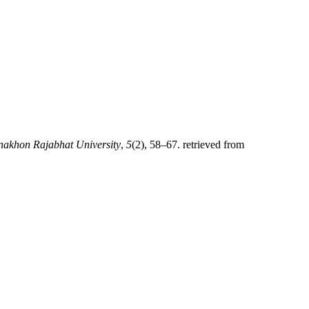
akhon Rajabhat University
,
5
(2), 58–67. retrieved from