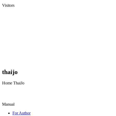
Visitors
thaijo
Home ThaiJo
Manual
For Author