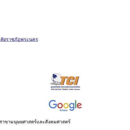
าลัยราชภัฏพระนคร
สาขามนุษยศาสตร์และสังคมศาสตร์