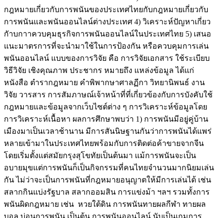
กฎหมายเกี่ยวกับการพนันของประเทศไทยกับกฎหมายเกี่ยวกับ
การพนันและพนันออนไลน์ต่างประเทศ 4) วิเคราะห์ปัญหาเกี่ยว
กัาบกาาควบคุมธุรกิจการพนันออนไลน์ในประเทศไทย 5) เสนอ
แนะมาตรการที่จะนำมาใช้ในการป้องกัน หรือควบคุมการเล่น
พนันออนไลน์ แบบของการวิจัย คือ การวิจัยเอกสาร ใช้ระเบียบ
วิธีวิจัย เชิงคุณภาพ ประชากร หมายถึง แหล่งข้อมูล ได้แก่
หนังสือ ตำรากฎหมาย คำพิพากษาศาลฏีกา วิทยานิพนธ์ งาน
วิจัย วารสาร การสัมภาษณ์เจ้าหน้าที่ที่เกี่ยวข้องกับการบังคับใช้
กฎหมายและข้อมูลจากเว็บไซต์ต่าง ๆ การวิเคราะห์ข้อมูลโดย
การวิเคราะห์เนื้อหา ผลการศึกษาพบว่า 1) การพนันมีอยู่คู่บ้าน
เมืองมาเป็นเวลาช้านาน มีการสันนิษฐานกันว่าการพนันได้แพร่
หลายเข้ามาในประเทศไทยพร้อมกับการติดต่อค้าขายจากจีน
โดยเริ่มตั้งแต่สมัยกรุงสุโขทัยเป็นต้นมา แม้การพนันจะเป็น
อบายมุขแต่การพนันก็เป็นกิจกรรมที่คนไทยจำนวนมากนิยมเล่น
กัน ไม่ว่าจะเป็นการพนันที่กฎหมายอนุญาตให้มีการเล่นได้ เช่น
สลากกินแบ่งรัฐบาล สลากออมสิน การแข่งม้า ฯลฯ รวมทั้งการ
พนันผิดกฎหมาย เช่น หวยใต้ดิน การพนันทายผลกีฬา ทายผล
บอล บ่อนการพนัน เป็นต้น การพนันออนไลน์ นับเป็นเกมการ