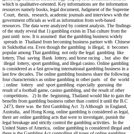
which is qualitative-oriented. Key informations are the information
resources namely books, legal document, Judgment of the Supreme
Court, thesis, research, academic journals and interviews with the
government officials as well as information from web-based
resources. The data were analyzed by content analysis. The findings
of the study reveal that 1) gambling exists in Thai culture from the
past until now. It is assumed that the gambling business widely
spreads in Thailand from becoming business partner with Chinese
in Sukhothai era. Even though the gambling is illegal, it becomes
popular among Thai gambling not only the legal gambling like
lottery, Thai saving Bank lottery, and horse racing , but also the
illegal lottery, sport gambling, and illegal casino. Online gambling
is considered as a fast growing international gambling business in a
last few decades. The online gambling business share the following
four characteristics as online gambling in other parts of the world
; online lottery and sport gambling especially guessing the
result of a football game, casino gambling, and the result of other
competitions. 2) In the beginning, Thailand would like to gain the
benefits from gambling business rather than control it until the B.C
2473, there was the first Gambling Act 3) Although in England,
Australia, and Hong Kong, online gambling is considered as legal,
there are online gambling acts that were to investigate, punish the
legal breakage and strictly control the gambling activities. In the
United States of America, online gambling is considered illegal and
there is the Gambling Act controlling all types of online gambling