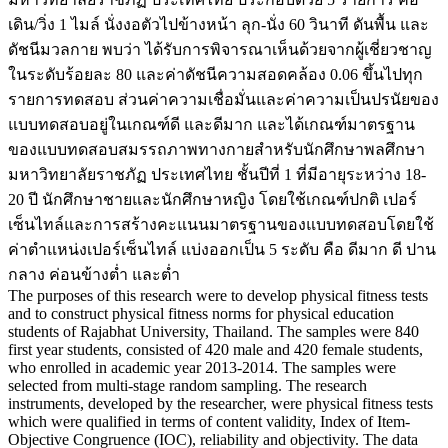
เดิน/วิ่ง 1 ไมล์ นั่งงอตัวไปข้างหน้า ลุก-นั่ง 60 วินาที ดันพื้น และ
ดัชนีมวลกาย พบว่า ได้รับการพิจารณาเห็นด้วยจากผู้เชี่ยวชาญ
ในระดับร้อยละ 80 และค่าดัชนีความสอดคล้อง 0.06 ขึ้นไปทุก
รายการทดสอบ ส่วนค่าความเชื่อมั่นและค่าความเป็นปรนัยของ
แบบทดสอบอยู่ในเกณฑ์ดี และดีมาก และได้เกณฑ์มาตรฐาน
ของแบบทดสอบสมรรถภาพทางกายสำหรับนักศึกษาพลศึกษา
มหาวิทยาลัยราชภัฏ ประเทศไทย ชั้นปีที่ 1 ที่มีอายุระหว่าง 18-
20 ปี นักศึกษาชายและนักศึกษาหญิง โดยใช้เกณฑ์ปกติ เปอร์
เซ็นไทล์และการสร้างคะแนนมาตรฐานของแบบทดสอบโดยใช้
ค่าตำแหน่งเปอร์เซ็นไทล์ แบ่งออกเป็น 5 ระดับ คือ ดีมาก ดี ปาน
กลาง ค่อนข้างต่ำ และต่ำ
The purposes of this research were to develop physical fitness tests
and to construct physical fitness norms for physical education
students of Rajabhat University, Thailand. The samples were 840
first year students, consisted of 420 male and 420 female students,
who enrolled in academic year 2013-2014. The samples were
selected from multi-stage random sampling. The research
instruments, developed by the researcher, were physical fitness tests
which were qualified in terms of content validity, Index of Item-
Objective Congruence (IOC), reliability and objectivity. The data