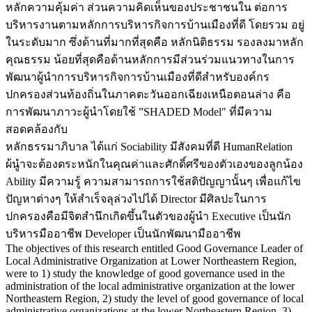
หลักความคุ้มค่า ส่วนความคิดเห็นของประชาชนใน ต่อการ
บริหารงานตามหลักการบริหารกิจการบ้านเมืองที่ดี โดยรวม อยู่
ในระดับมาก ซึ่งด้านที่มากที่สุดคือ หลักนิติธรรม รองลงมาหลัก
คุณธรรม น้อยที่สุดคือด้านหลักการมีส่วนร่วมแนวทางในการ
พัฒนาผู้นำการบริหารกิจการบ้านเมืองที่ดีสำหรับองค์กร
ปกครองส่วนท้องถิ่นในภาคตะวันออกเฉียงเหนือตอนล่าง คือ
การพัฒนาภาวะผู้นำโดยใช้ ”SHADED Model" ที่มีความ
สอดคล้องกับ
หลักธรรมาภิบาล ได้แก่ Sociability มีสังคมที่ดี HumanRelation
ผ้นูำจะต้องตระหนักในคุณค่าและศักดิ์ศรีของตัวเองของลูกน้อง
Ability มีความรู้ ความสามารถการใช้สติปัญญานั้นๆ เพื่อแก้ไข
ปัญหาต่างๆ ให้สำเร็จลุล่วงไปได้ Director มีศิลปะในการ
ปกครองคือมีจิตสำนึกเกิดขึ้นในตัวของผู้นำ Executive เป็นนัก
บริหารมืออาชีพ Developer เป็นนักพัฒนามืออาชีพ
The objectives of this research entitled Good Governance Leader of
Local Administrative Organization at Lower Northeastern Region,
were to 1) study the knowledge of good governance used in the
administration of the local administrative organization at the lower
Northeastern Region, 2) study the level of good governance of local
administrative organizations at the lower Northeastern Region, 3)