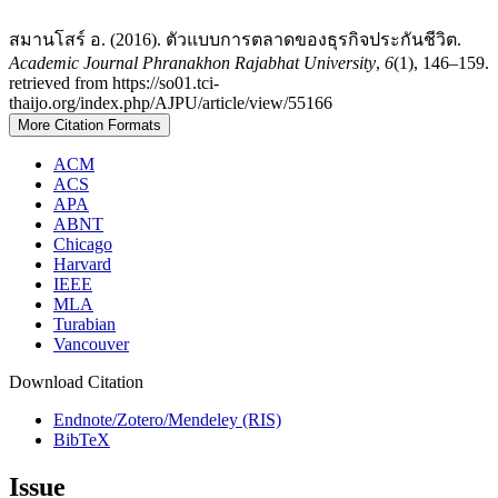
สมานโสร์ อ. (2016). ตัวแบบการตลาดของธุรกิจประกันชีวิต.
Academic Journal Phranakhon Rajabhat University
,
6
(1), 146–159.
retrieved from https://so01.tci-
thaijo.org/index.php/AJPU/article/view/55166
More Citation Formats
ACM
ACS
APA
ABNT
Chicago
Harvard
IEEE
MLA
Turabian
Vancouver
Download Citation
Endnote/Zotero/Mendeley (RIS)
BibTeX
Issue