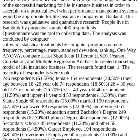
of the successful marketing for life Insurance business in order to
ascertain on a practical level what performance management systems
would be appropriate for life Insurance company in Thailand. This
research was qualitative and quantitative research. People live in
Bangkok by purposive sample 400 respondents.
Questionnaire was the tool to collecting data. The analysis was
conducted by computer
software, statistical treatments by computer programs namely:
frequency, percentage, mean, standard deviation, ranking, One Way
ANOVA, compare Least Significant Different (LSD), Pearson
Correlation, and Multiple Regression Analysis to created marketing
model of life insurance business. The research found that: 1. The
majority of respondents were male
246 respondents (61.50%) female 154 respondents (38.50%) their
age between 18 -25 year old 74 respondents (18.50%) 26 – 30 year
old 227 respondents (56.70%) 31 – 40 year old 46 respondents
(11.50%) and upper 41 year old 53 respondents (13.30%), their
Status Single 60 respondents (15.00%) married 190 respondents
(47.50%) widowed 89 respondents (22.30%) and divorced 61
respondents (15.20%) education attend Bachelor’s Degree 249
respondents (62.30%)Diploma Degree 48 respondents (12.00%)
Secondary schools 45 respondents (11.20%) and other 58
respondents (14.50%). Career Employee 194 respondents
(48.50%) Government Employee 60 respondents (15.00%) and