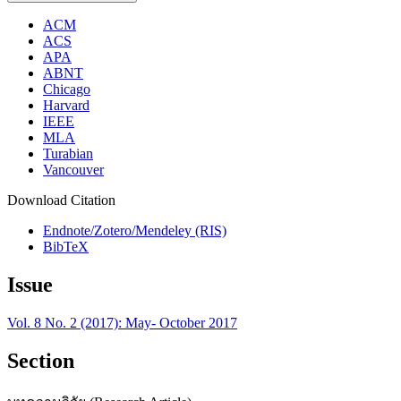
ACM
ACS
APA
ABNT
Chicago
Harvard
IEEE
MLA
Turabian
Vancouver
Download Citation
Endnote/Zotero/Mendeley (RIS)
BibTeX
Issue
Vol. 8 No. 2 (2017): May- October 2017
Section