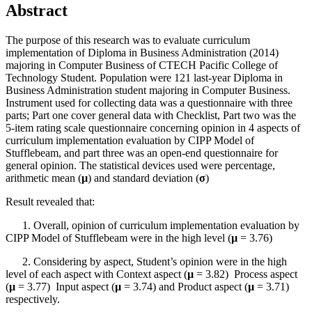
Abstract
The purpose of this research was to evaluate curriculum
implementation of Diploma in Business Administration (2014)
majoring in Computer Business of CTECH Pacific College of
Technology Student. Population were 121 last-year Diploma in
Business Administration student majoring in Computer Business.
Instrument used for collecting data was a questionnaire with three
parts; Part one cover general data with Checklist, Part two was the
5-item rating scale questionnaire concerning opinion in 4 aspects of
curriculum implementation evaluation by CIPP Model of
Stufflebeam, and part three was an open-end questionnaire for
general opinion. The statistical devices used were percentage,
arithmetic mean (
µ
) and standard deviation (
σ
)
Result revealed that:
1. Overall, opinion of curriculum implementation evaluation by
CIPP Model of Stufflebeam were in the high level (
µ
= 3.76)
2. Considering by aspect, Student’s opinion were in the high
level of each aspect with Context aspect (
µ
= 3.82) Process aspect
(
µ
= 3.77) Input aspect (
µ
= 3.74) and Product aspect (
µ
= 3.71)
respectively.