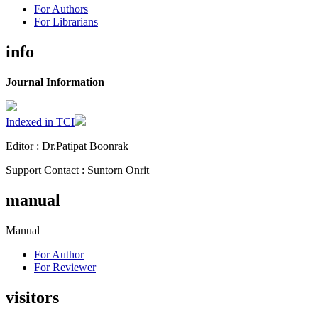
For Authors
For Librarians
info
Journal Information
Indexed in TCI
Editor : Dr.Patipat Boonrak
Support Contact : Suntorn Onrit
manual
Manual
For Author
For Reviewer
visitors