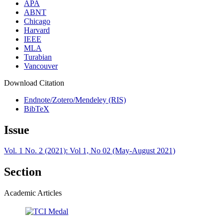
APA
ABNT
Chicago
Harvard
IEEE
MLA
Turabian
Vancouver
Download Citation
Endnote/Zotero/Mendeley (RIS)
BibTeX
Issue
Vol. 1 No. 2 (2021): Vol 1, No 02 (May-August 2021)
Section
Academic Articles