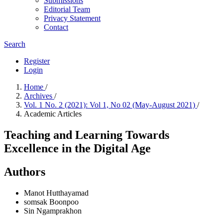
Submissions
Editorial Team
Privacy Statement
Contact
Search
Register
Login
Home
/
Archives
/
Vol. 1 No. 2 (2021): Vol 1, No 02 (May-August 2021)
/
Academic Articles
Teaching and Learning Towards
Excellence in the Digital Age
Authors
Manot Hutthayamad
somsak Boonpoo
Sin Ngamprakhon