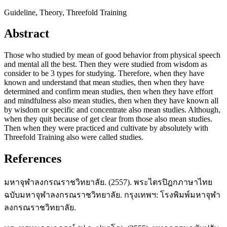
Guideline, Theory, Threefold Training
Abstract
Those who studied by mean of good behavior from physical speech
and mental all the best. Then they were studied from wisdom as
consider to be 3 types for studying. Therefore, when they have
known and understand that mean studies, then when they have
determined and confirm mean studies, then when they have effort
and mindfulness also mean studies, then when they have known all
by wisdom or specific and concentrate also mean studies. Although,
when they quit because of get clear from those also mean studies.
Then when they were practiced and cultivate by absolutely with
Threefold Training also were called studies.
References
มหาจุฬาลงกรณราชวิทยาลัย. (2557). พระไตรปิฎกภาษาไทย
ฉบับมหาจุฬาลงกรณราชวิทยาลัย. กรุงเทพฯ: โรงพิมพ์มหาจุฬา
ลงกรณราชวิทยาลัย.