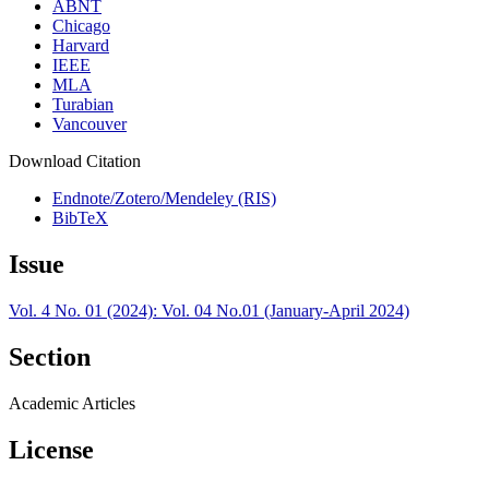
ABNT
Chicago
Harvard
IEEE
MLA
Turabian
Vancouver
Download Citation
Endnote/Zotero/Mendeley (RIS)
BibTeX
Issue
Vol. 4 No. 01 (2024): Vol. 04 No.01 (January-April 2024)
Section
Academic Articles
License