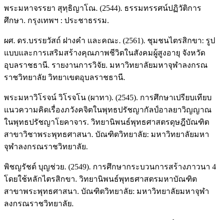
พระมหาจรรยา สุทฺธิญาโณ. (2544). ธรรมทรรศน์ปฏิวัติการ
ศึกษา. กรุงเทพฯ : ประชาธรรม.
ผศ. ดร.บรรยวัสถ์ ฝางคำ และคณะ. (2561). ชุมชนไตรสิกขา: รูป
แบบและการเสริมสร้างคุณภาพชีวิตในสังคมผู้สูงอายุ จังหวัด
อุบลราชธานี. รายงานการวิจัย. มหาวิทยาลัยมหาจุฬาลงกรณ
ราชวิทยาลัย วิทยาเขตอุบลราชธานี.
พระมหาวิโรจน์ วิโรจโน (ผาทา). (2545). การศึกษาเปรียบเทียบ
แนวความคิดเรื่องภวังคจิตในพุทธปรัชญากัลป์อาลยาวิญญาณ
ในพุทธปรัชญาโยคาจาร. วิทยานิพนธ์พุทธศาสตรดุษฎีบัณฑิต
สาขาวิชาพระพุทธศาสนา. บัณฑิตวิทยาลัย: มหาวิทยาลัยมหา
จุฬาลงกรณราชวิทยาลัย.
พิชญรัชต์ บุญช่วย. (2549). การศึกษากระบวนการสร้างภาวนา 4
โดยใช้หลักไตรสิกขา. วิทยานิพนธ์พุทธศาสตรมหาบัณฑิต
สาขาพระพุทธศาสนา. บัณฑิตวิทยาลัย: มหาวิทยาลัยมหาจุฬา
ลงกรณราชวิทยาลัย.