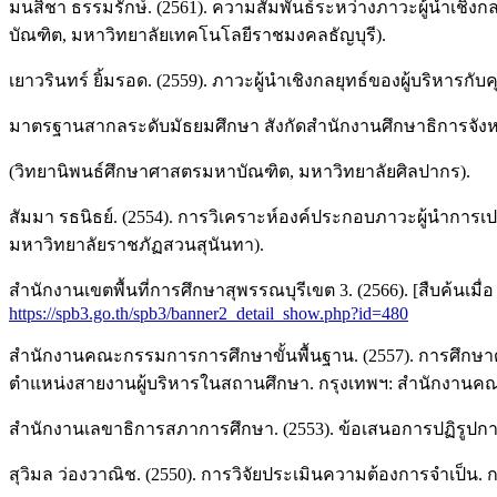
มนสิชา ธรรมรักษ์. (2561). ความสัมพันธ์ระหว่างภาวะผู้นำเชิ
บัณฑิต, มหาวิทยาลัยเทคโนโลยีราชมงคลธัญบุรี).
เยาวรินทร์ ยิ้มรอด. (2559). ภาวะผู้นำเชิงกลยุทธ์ของผู้บริหารกั
มาตรฐานสากลระดับมัธยมศึกษา สังกัดสำนักงานศึกษาธิการจัง
(วิทยานิพนธ์ศึกษาศาสตรมหาบัณฑิต, มหาวิทยาลัยศิลปากร).
สัมมา รธนิธย์. (2554). การวิเคราะห์องค์ประกอบภาวะผู้นำการเ
มหาวิทยาลัยราชภัฏสวนสุนันทา).
สำนักงานเขตพื้นที่การศึกษาสุพรรณบุรีเขต 3. (2566). [สืบค้นเม
https://spb3.go.th/spb3/banner2_detail_show.php?id=480
สำนักงานคณะกรรมการการศึกษาขั้นพื้นฐาน. (2557). การศึกษาด
ตำแหน่งสายงานผู้บริหารในสถานศึกษา. กรุงเทพฯ: สำนักงานค
สำนักงานเลขาธิการสภาการศึกษา. (2553). ข้อเสนอการปฏิรูปการศึ
สุวิมล ว่องวาณิช. (2550). การวิจัยประเมินความต้องการจำเป็น. 