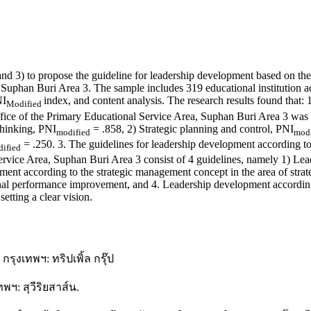
, and 3) to propose the guideline for leadership development based on t
, Suphan Buri Area 3. The sample includes 319 educational institution a
NI
index, and content analysis. The research results found that:
Modified
ffice of the Primary Educational Service Area, Suphan Buri Area 3 was o
thinking, PNI
= .858, 2) Strategic planning and control, PNI
modified
modi
= .250. 3. The guidelines for leadership development according to
ified
 Service Area, Suphan Buri Area 3 consist of 4 guidelines, namely 1) L
opment according to the strategic management concept in the area of str
onal performance improvement, and 4. Leadership development according 
etting a clear vision.
กรุงเทพฯ: ทริปเพิ้ล กรุ๊ป
ทพฯ: สุวีริยสาส์น.