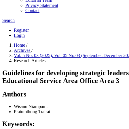
Editorial Team
Privacy Statement
Contact
Search
Register
Login
Home
/
Archives
/
Vol. 5 No. 03 (2025): Vol. 05 No.03 (September-December 2
Research Articles
Guidelines for developing strategic leaders
Educational Service Area Office Area 3
Authors
Wisanu Niampan
-
Pratumthong Trairat
Keywords: