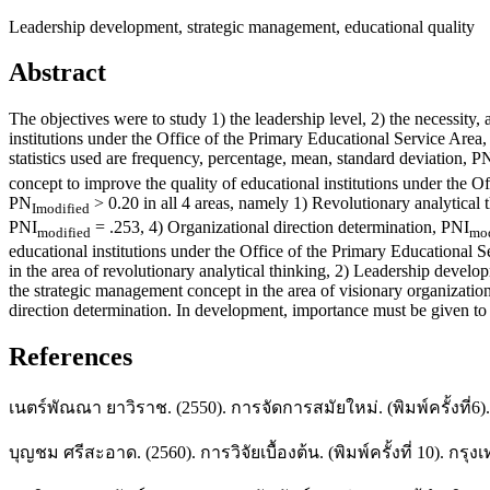
Leadership development, strategic management, educational quality
Abstract
The objectives were to study 1) the leadership level, 2) the necessity
institutions under the Office of the Primary Educational Service Area
statistics used are frequency, percentage, mean, standard deviation, P
concept to improve the quality of educational institutions under the O
PN
> 0.20 in all 4 areas, namely 1) Revolutionary analytical 
Imodified
PNI
= .253, 4) Organizational direction determination, PNI
modified
mod
educational institutions under the Office of the Primary Educational
in the area of revolutionary analytical thinking, 2) Leadership devel
the strategic management concept in the area of visionary organizati
direction determination. In development, importance must be given to s
References
เนตร์พัณณา ยาวิราช. (2550). การจัดการสมัยใหม่. (พิมพ์ครั้งที่6). 
บุญชม ศรีสะอาด. (2560). การวิจัยเบื้องต้น. (พิมพ์ครั้งที่ 10). กรุงเ