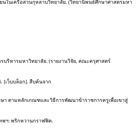
รียนในเครือสวนกุหลาบวิทยาลัย. (วิทยานิพนธ์ศึกษาศาสตรมหา
การบริหารมหาวิทยาลัย. (รายงานวิจัย, คณะครุศาสตร์
 [เว็บบล็อก]. สืบค้นจาก
กษา ตามหลักเกณฑและวิธีการพัฒนาข้าราชการครูเพื่อเขาสู่
ุงเทพฯ: พริกหวานกราฟฟิค.