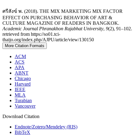
ศรีสังข์ พ. (2018). THE MIX MARKETING MIX FACTOR
EFFECT ON PURCHASING BEHAVIOR OF ART &
CULTURE MAGAZINE OF READERS IN BANGKOK.
Academic Journal Phranakhon Rajabhat University
,
9
(2), 91–102.
retrieved from https://so01.tci-
thaijo.org/index.php/AJPU/article/view/130150
More Citation Formats
ACM
ACS
APA
ABNT
Chicago
Harvard
IEEE
MLA
Turabian
Vancouver
Download Citation
Endnote/Zotero/Mendeley (RIS)
BibTeX