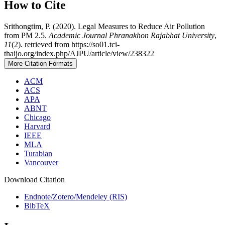
How to Cite
Srithongtim, P. (2020). Legal Measures to Reduce Air Pollution
from PM 2.5.
Academic Journal Phranakhon Rajabhat University
,
11
(2). retrieved from https://so01.tci-
thaijo.org/index.php/AJPU/article/view/238322
More Citation Formats
ACM
ACS
APA
ABNT
Chicago
Harvard
IEEE
MLA
Turabian
Vancouver
Download Citation
Endnote/Zotero/Mendeley (RIS)
BibTeX