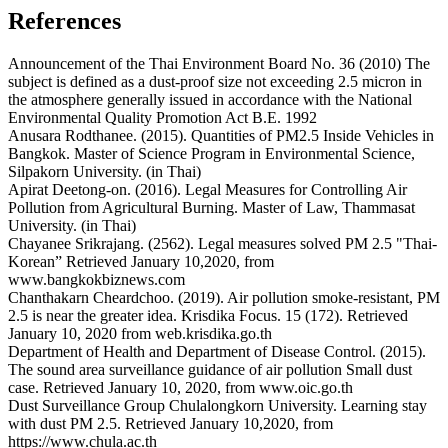
References
Announcement of the Thai Environment Board No. 36 (2010) The
subject is defined as a dust-proof size not exceeding 2.5 micron in
the atmosphere generally issued in accordance with the National
Environmental Quality Promotion Act B.E. 1992
Anusara Rodthanee. (2015). Quantities of PM2.5 Inside Vehicles in
Bangkok. Master of Science Program in Environmental Science,
Silpakorn University. (in Thai)
Apirat Deetong-on. (2016). Legal Measures for Controlling Air
Pollution from Agricultural Burning. Master of Law, Thammasat
University. (in Thai)
Chayanee Srikrajang. (2562). Legal measures solved PM 2.5 "Thai-
Korean” Retrieved January 10,2020, from
www.bangkokbiznews.com
Chanthakarn Cheardchoo. (2019). Air pollution smoke-resistant, PM
2.5 is near the greater idea. Krisdika Focus. 15 (172). Retrieved
January 10, 2020 from web.krisdika.go.th
Department of Health and Department of Disease Control. (2015).
The sound area surveillance guidance of air pollution Small dust
case. Retrieved January 10, 2020, from www.oic.go.th
Dust Surveillance Group Chulalongkorn University. Learning stay
with dust PM 2.5. Retrieved January 10,2020, from
https://www.chula.ac.th