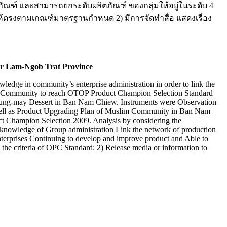
ตภัณฑ์ และสามารถยกระดับผลิตภัณฑ์ ของกลุ่มให้อยู่ในระดับ 4
 ให้ตรงตามเกณฑ์มาตรฐานกำหนด 2) มีการจัดทำสื่อ แสดงเรื่อง
r Lam-Ngob Trat Province
ge in community’s enterprise administration in order to link the
m Community to reach OTOP Product Champion Selection Standard
 Tung-may Dessert in Ban Nam Chiew. Instruments were Observation
well as Product Upgrading Plan of Muslim Community in Ban Nam
hampion Selection 2009. Analysis by considering the
 knowledge of Group administration Link the network of production
terprises Continuing to develop and improve product and Able to
the criteria of OPC Standard: 2) Release media or information to