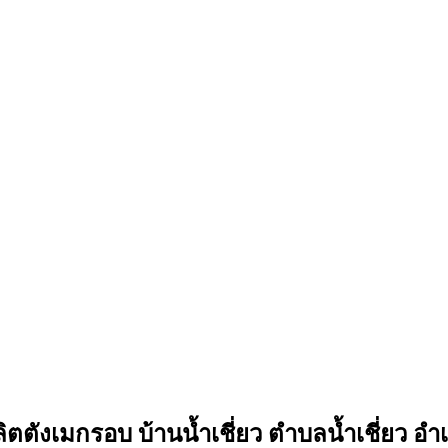
ิตตังเมกรอบ บ้านนํ้าเชี่ยว ตำบลนํ้าเชี่ยว