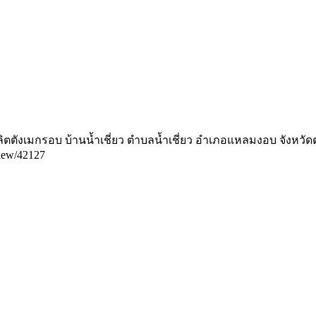
ลิตตังเมกรอบ บ้านนํ้าเชี่ยว ตำบลนํ้าเชี่ยว อำเภอแหลมงอบ จังหวั
/view/42127