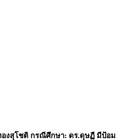
สุโชติ กรณีศึกษา: ดร.ดุษฏี มีป้อม