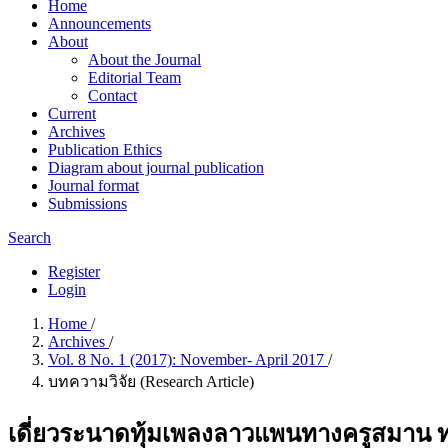
Home
Announcements
About
About the Journal
Editorial Team
Contact
Current
Archives
Publication Ethics
Diagram about journal publication
Journal format
Submissions
Search
Register
Login
Home
/
Archives
/
Vol. 8 No. 1 (2017): November- April 2017
/
บทความวิจัย (Research Article)
เดี่ยวระนาดทุ้มเพลงลาวแพนทางครูสมาน ทอง