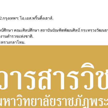
 2.กรุงเทพฯ: โอ.เอส.พริ้นติ้งเฮาส์.
คศิลป์ศึกษา คณะศิลปศึกษา สถาบันบัณฑิตพัฒนศิลป์ กระทรวงวัฒนธ
กงานตำรวจแห่งชาติ.
กระทรวงกลาโหม.