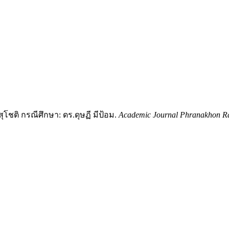
ุโชติ กรณีศึกษา: ดร.ดุษฏี มีป้อม.
Academic Journal Phranakhon Ra