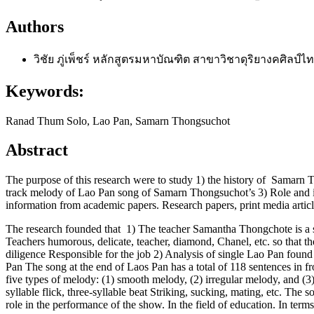
Authors
วิชัย ภู่เพ็ชร์
หลักสูตรมหาบัณฑิต สาขาวิชาดุริยางคศิลป์ไท
Keywords:
Ranad Thum Solo, Lao Pan, Samarn Thongsuchot
Abstract
The purpose of this research were to study 1) the history of Samarn 
track melody of Lao Pan song of Samarn Thongsuchot’s 3) Role and im
information from academic papers. Research papers, print media artic
The research founded that 1) The teacher Samantha Thongchote is a s
Teachers humorous, delicate, teacher, diamond, Chanel, etc. so tha
diligence Responsible for the job 2) Analysis of single Lao Pan fo
Pan The song at the end of Laos Pan has a total of 118 sentences in fro
five types of melody: (1) smooth melody, (2) irregular melody, and (3)
syllable flick, three-syllable beat Striking, sucking, mating, etc. The
role in the performance of the show. In the field of education. In ter