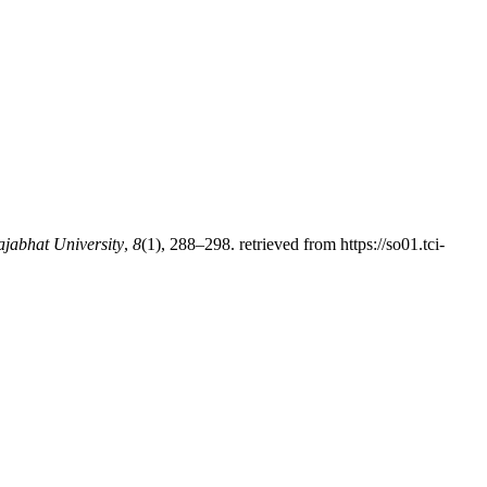
jabhat University
,
8
(1), 288–298. retrieved from https://so01.tci-