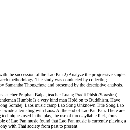
ith the succession of the Lao Pan 2) Analyze the progressive single-
search methodology. The study was conducted by collecting
 by Samantha Thongchote and presented by the descriptive analysis.
teacher Praphan Baipa, teacher Luang Pradit Phisit (Sorasitra).
. Gentleman Humble Is a very kind man Hold on to Buddhism. Have
 Lao Song Somdej. Laos music camp Lao Song Unknown Title Song Lao
the facade alternating with Laos. At the end of Lao Pan Pan. There are
echniques used in the play, the use of three-syllable flick, four-
e role of Lao Pan music found that Lao Pan music is currently playing a
mony with Thai society from past to present