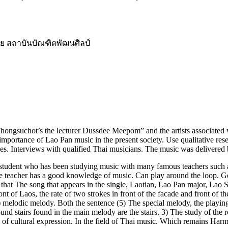
ย สถาบันบัณฑิตพัฒนศิลป์
Thongsuchot’s the lecturer Dussdee Meepom” and the artists associated w
portance of Lao Pan music in the present society. Use qualitative re
les. Interviews with qualified Thai musicians. The music was delivered
tudent who has been studying music with many famous teachers such as 
t the teacher has a good knowledge of music. Can play around the loop
und that The song that appears in the single, Laotian, Lao Pan major,
nt of Laos, the rate of two strokes in front of the facade and front of 
 melodic melody. Both the sentence (5) The special melody, the playing t
 sound stairs found in the main melody are the stairs. 3) The study of th
ms of cultural expression. In the field of Thai music. Which remains Har