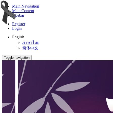
Main Navigation
Main Content
Sidebar
Register
Login
English
ภาษาไทย
简体中文
Toggle navigation