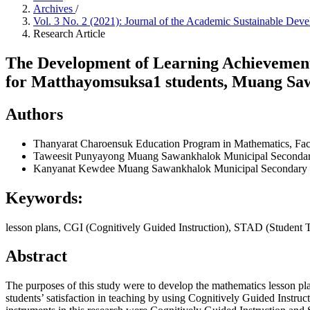
Archives
/
Vol. 3 No. 2 (2021): Journal of the Academic Sustainable De
Research Article
The Development of Learning Achievement
for Matthayomsuksa1 students, Muang Saw
Authors
Thanyarat Charoensuk
Education Program in Mathematics, Facu
Taweesit Punyayong
Muang Sawankhalok Municipal Secondary 
Kanyanat Kewdee
Muang Sawankhalok Municipal Secondary Sc
Keywords:
lesson plans, CGI (Cognitively Guided Instruction), STAD (Student
Abstract
The purposes of this study were to develop the mathematics lesson pl
students’ satisfaction in teaching by using Cognitively Guided Ins