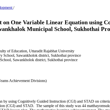
velopment
/
 on One Variable Linear Equation using Co
ankhalok Municipal School, Sukhothai Pro
lty of Education, Uttaradit Rajabhat University
School, Sawankholok district, Sukhothai province
hool, Sawankholok district, Sukhothai province
 Teams Achievement Divisions)
an by using Cognitively Guided Instruction (CGI) and STAD on criteria
truction (CGI) and STAD. The sample of this study was 44 matthayomsu