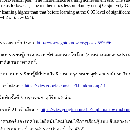
 STAD lesson plan, The mathematics learning achievement test, The stud
 were as follows: 1) The mathematics lesson plan by using Cognitively 
earning higher than that before learning at the 0.05 level of significanc
=4.25, S.D.=0.54).
isions. เข้าถึงจาก
https://www.gotoknow.org/posts/553956
.
ุ่มสาระการเรียนรู้การงาน อาชีพ และเทคโนโลยี (งานช่างและงานปร
ยาลัยเกษตรศาสตร์.
ระบวนการเรียนรู้ที่มีประสิทธิภาพ. กรุงเทพฯ: จุฬาลงกรณ์มหาวิทย
. เข้าถึงจาก
https://sites.google.com/site/khunkrunong/a1
.
พ์ครั้งที่ 5. กรุงเทพฯ: สุวีริยาสาส์น.
ษที่ 21. เข้าถึงจาก
https://sites.google.com/site/snpinnrabawxin/hom
ทยาศาสตร์และเทคโนโลยีสมัยใหม่ โดยใช้การเรียนรู้แบบ สืบเสาะห
บปริญญาตรี. วารสารครุศาสตร์. ปีที่ 47(2).