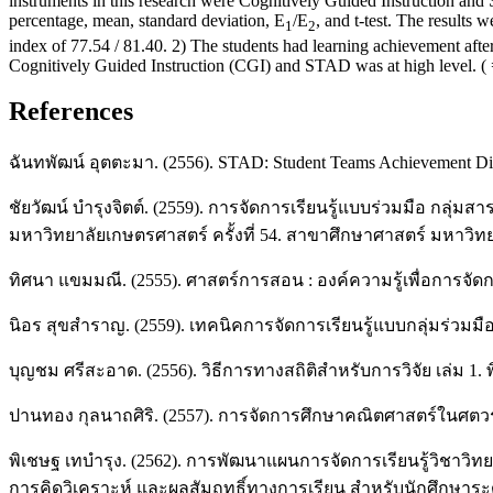
instruments in this research were Cognitively Guided Instruction and
percentage, mean, standard deviation, E
/E
, and t-test. The results
1
2
index of 77.54 / 81.40. 2) The students had learning achievement after l
Cognitively Guided Instruction (CGI) and STAD was at high level. ( 
References
ฉันทพัฒน์ อุตตะมา. (2556). STAD: Student Teams Achievement Div
ชัยวัฒน์ บำรุงจิตต์. (2559). การจัดการเรียนรู้แบบร่วมมือ กล
มหาวิทยาลัยเกษตรศาสตร์ ครั้งที่ 54. สาขาศึกษาศาสตร์ มหาวิท
ทิศนา แขมมณี. (2555). ศาสตร์การสอน : องค์ความรู้เพื่อการจัดก
นิอร สุขสำราญ. (2559). เทคนิคการจัดการเรียนรู้แบบกลุ่มร่วมมือ
บุญชม ศรีสะอาด. (2556). วิธีการทางสถิติสำหรับการวิจัย เล่ม 1. พิม
ปานทอง กุลนาถศิริ. (2557). การจัดการศึกษาคณิตศาสตร์ในศตวรร
พิเชษฐ เทบำรุง. (2562). การพัฒนาแผนการจัดการเรียนรู้วิชาวิ
การคิดวิเคราะห์ และผลสัมฤทธิ์ทางการเรียน สำหรับนักศึกษาระดั