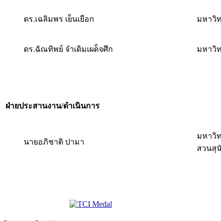
ดร.เฉลิมพร เย็นเยือก
มหาวิท
ดร.ฉัณทิพย์ จำเดิมเผด็จศึก
มหาวิ
ฝ่ายประสานงาน/ดำเนินการ
มหาวิ
นายอภิชาติ ปามา
สวนสุ