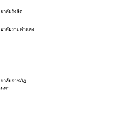
ยาลัยรังสิต
ทยาลัยรามคำแหง
ทยาลัยราชภัฏ
นันทา