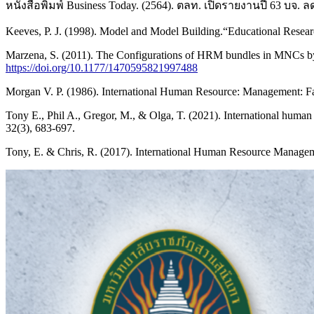
หนังสือพิมพ์ Business Today. (2564). ตลท. เปิดรายงานปี 63 บจ.
Keeves, P. J. (1998). Model and Model Building.“Educational Rese
Marzena, S. (2011). The Configurations of HRM bundles in MNCs by the
https://doi.org/10.1177/1470595821997488
Morgan V. P. (1986). International Human Resource: Management: Fact
Tony E., Phil A., Gregor, M., & Olga, T. (2021). International hum
32(3), 683-697.
Tony, E. & Chris, R. (2017). International Human Resource Manageme