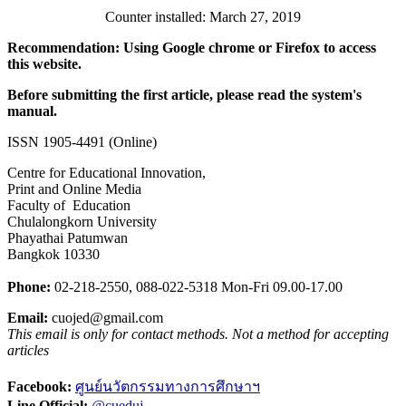
Counter installed: March 27, 2019
Recommendation: Using Google chrome or Firefox to access
this website.
Before submitting the first article, please read the system's
manual.
ISSN 1905-4491 (Online)
Centre for Educational Innovation,
Print and Online Media
Faculty of Education
Chulalongkorn University
Phayathai Patumwan
Bangkok 10330
Phone:
02-218-2550,
0
88-022-5318
Mon-Fri 09.00-17.00
Email:
cuojed@gmail.com
This email is only for contact methods. Not a method for accepting
articles
Facebook:
ศูนย์นวัตกรรมทางการศึกษาฯ
Line Official:
@cueduj