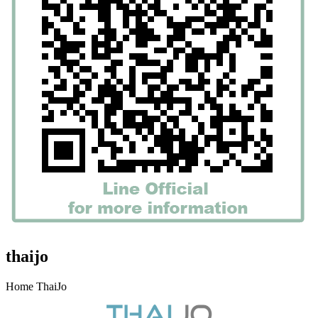
thaijo
Home ThaiJo