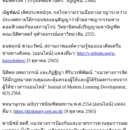
พิมพ์ครั้งที่ 1 (กรุงเทพมหานคร: วิญญูชน, 2564)
ณัฐพัฒน์ เลิศประพจน์กุล. กลไกความร่วมมือทางอาญาระหว่าง
ประเทศภายใต้กรอบของอนุสัญญาว่าด้วยอาชญากรรมทาง
คอมพิวเตอร์ของสภายุโรป. วิทยานิพนธ์ปริญญามหาบัญฑิต
คณะนิติศาสตร์ จุฬาลงกรณ์มหาวิทยาลัย, 2555.
ธนพฤกษ์ ชามะรัตน์. สถานภาพองค์ความรู้ของแนวคิดเครือ
ข่ายทางสังคม. [ออนไลน์] แหล่งที่มา:
http://v-reform.org/u-
knowledges/
[5 ตุลาคม 2565]
นิติพล เสตถาภรณ์ และภัฏฐิญา สิริบวรพิพัฒน์. “แนวทางการจัด
ให้มีกฎหมายควบคุมและคุ้มครองผู้ให้และผู้ได้รับผลกระทบจาก
ผู้ให้ข่าวสารออนไลน์” Journal of Modern Learning Development,
6(3) 2564.
พจนานุกรม ฉบับราชบัณฑิตยสถาน พ.ศ.2554 [ออนไลน์] แหล่ง
ที่มา:
https://dictionary.orst.go.th/
[9 ตุลาคม 2565]
พาณิชย์ สดสี. แนวทางการป้องกันและมาตรการควบคุมการเผย