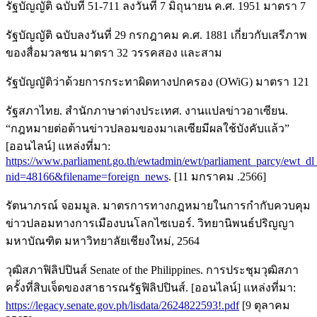
รัฐบัญญัติ ฉบับที่ 51-711 ลงวันที่ 7 มิถุนายน ค.ศ. 1951 มาตรา 7
รัฐบัญญัติ ฉบับลงวันที่ 29 กรกฎาคม ค.ศ. 1881 เกี่ยวกับเสรีภาพ
ของสื่อมวลชน มาตรา 32 วรรคสอง และสาม
รัฐบัญญัติว่าด้วยการกระทาผิดทางปกครอง (OWiG) มาตรา 121
รัฐสภาไทย. สำนักภาษาต่างประเทศ. งานแปลข่าวอาเซียน.
“กฎหมายต่อต้านข่าวปลอมของมาเลเซียมีผลใช้บังคับแล้ว”
[ออนไลน์] แหล่งที่มา:
https://www.parliament.go.th/ewtadmin/ewt/parliament_parcy/ewt_dl
nid=48166&filename=foreign_news
. [11 มกราคม .2566]
รัตนาภรณ์ จอมมูล. มาตรการทางกฎหมายในการกำกับควบคุม
ข่าวปลอมทางการเมืองบนโลกไซเบอร์. วิทยานิพนธ์ปริญญา
มหาบัณฑิต มหาวิทยาลัยเชียงใหม่, 2564
วุฒิสภาฟิลิปปินส์ Senate of the Philippines. การประชุมวุฒิสภา
ครั้งที่สิบเจ็ดของสาธารณรัฐฟิลิปปินส์. [ออนไลน์] แหล่งที่มา:
https://legacy.senate.gov.ph/lisdata/2624822593!.pdf
[9 ตุลาคม