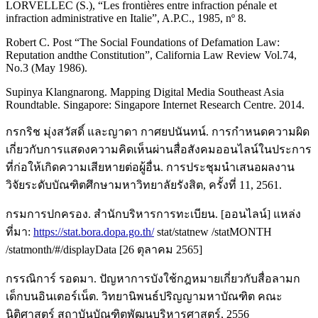
LORVELLEC (S.), “Les frontières entre infraction pénale et
infraction administrative en Italie”, A.P.C., 1985, nº 8.
Robert C. Post “The Social Foundations of Defamation Law:
Reputation andthe Constitution”, California Law Review Vol.74,
No.3 (May 1986).
Supinya Klangnarong. Mapping Digital Media Southeast Asia
Roundtable. Singapore: Singapore Internet Research Centre. 2014.
กรกริช มุ่งสวัสดิ์ และญาดา กาศยปนันทน์. การกำหนดความผิด
เกี่ยวกับการแสดงความคิดเห็นผ่านสื่อสังคมออนไลน์ในประการ
ที่ก่อให้เกิดความเสียหายต่อผู้อื่น. การประชุมนําเสนอผลงาน
วิจัยระดับบัณฑิตศึกษามหาวิทยาลัยรังสิต, ครั้งที่ 11, 2561.
กรมการปกครอง. สำนักบริหารการทะเบียน. [ออนไลน์] แหล่ง
ที่มา:
https://stat.bora.dopa.go.th/
stat/statnew /statMONTH
/statmonth/#/displayData [26 ตุลาคม 2565]
กรรณิการ์ รอดมา. ปัญหาการบังใช้กฎหมายเกี่ยวกับสื่อลามก
เด็กบนอินเตอร์เน็ต. วิทยานิพนธ์ปริญญามหาบัณฑิต คณะ
นิติศาสตร์ สถาบันบัณฑิตพัฒนบริหารศาสตร์, 2556