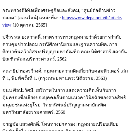
กระทรวงดิจิทัลเพื่อเศรษฐกิจและสังคม, “ศูนย์ต่อต้านข่าว
ปลอม” [ออนไลน์] แหล่งที่มา:
https://www.depa.or.th/th/article-
view
[10 ตุลาคม 2565]
ขจีวรรณ ยงสวาสดิ์. มาตรการทางกฎหมายว่าด้วยการกำกับ
ควบคุมข่าวปลอม กรณีศึกษานิยามและฐานความผิด. การ
ศึกษาค้นคว้าอิสระปริญญามหาบัณฑิต คณะนิติศาสตร์ สถาบัน
บัณฑิตพัฒนบริหารศาสตร์, 2562
คณาธิป ทองรวีวงศ์. กฎหมายความผิดเกี่ยวกับคอมพิวเตอร์ เล่ม
ที่ 1, พิมพ์ครั้งที่ 1. (กรุงเทพมหานคร: นิติธรรม, 2563)
ชนน ศิลปะรัศมี. เสรีภาพในการแสดงความคิดเห็นกับการ
คุ้มครองชื่อเสียงของบุคคลอื่นตามแนวคาวินิจฉัยของศาลสิทธิ
มนุษยชนแห่งยุโรป. วิทยานิพนธ์ปริญญามหาบัณฑิต
มหาวิทยาลัยธรรมศาสตร์, 2560
ชาญชัย แสวงศักดิ์. โทษทางปกครอง: กฎหมายเปรียบเทียบ.