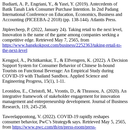
Budiarti, A. P., Engriani, Y., & Yasri, Y. (2019). Antecedents of
Batik Tanah Liek Consumer Purchase Intention. In 2nd Padang
International Conference on Education, Economics, Business and
Accounting (PICEEBA-2 2018) (pp. 138-144). Atlantis Press.
Jitpleecheep, P. (2022, January 24). Taking retail to the next level,
Innovation is the name of the game among companies seeking a
competitive edge. Retrieved May 7, 2565, from
https://www.bangkokpost.com/business/2252363/taking-retail-to-
the-next-level
Kengpol, A., Pichitkarnkar, T., & Elfvengren, K. (2022). A Decision
Support System for Consumer Behavior of Chinese In-bound
Tourists on Functional Beverage: An Empirical Study during
COVID-19 with Thailand Sandbox. Applied Science and
Engineering Progress, 15(1), 1-11.
Leonidou, E., Christofi, M., Vrontis, D., & Thrassou, A. (2020). An
integrative framework of stakeholder engagement for innovation
management and entrepreneurship development. Journal of Business
Research, 119, 245-258.
Taweelappontong, V. (2022). COVID-19 rapidly reshapes
consumer behavior, PwC’s Strategy& says. Retrieved May 5, 2565,
from
https://www.pwc.com/th/en/press-room/press-