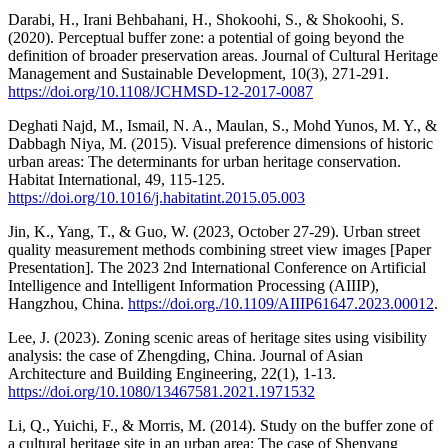
Darabi, H., Irani Behbahani, H., Shokoohi, S., & Shokoohi, S.
(2020). Perceptual buffer zone: a potential of going beyond the
definition of broader preservation areas. Journal of Cultural Heritage
Management and Sustainable Development, 10(3), 271-291.
https://doi.org/10.1108/JCHMSD-12-2017-0087
Deghati Najd, M., Ismail, N. A., Maulan, S., Mohd Yunos, M. Y., &
Dabbagh Niya, M. (2015). Visual preference dimensions of historic
urban areas: The determinants for urban heritage conservation.
Habitat International, 49, 115-125.
https://doi.org/10.1016/j.habitatint.2015.05.003
Jin, K., Yang, T., & Guo, W. (2023, October 27-29). Urban street
quality measurement methods combining street view images [Paper
Presentation]. The 2023 2nd International Conference on Artificial
Intelligence and Intelligent Information Processing (AIIIP),
Hangzhou, China.
https://doi.org./10.1109/AIIIP61647.2023.00012
.
Lee, J. (2023). Zoning scenic areas of heritage sites using visibility
analysis: the case of Zhengding, China. Journal of Asian
Architecture and Building Engineering, 22(1), 1-13.
https://doi.org/10.1080/13467581.2021.1971532
Li, Q., Yuichi, F., & Morris, M. (2014). Study on the buffer zone of
a cultural heritage site in an urban area: The case of Shenyang