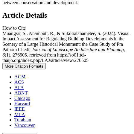
between conservation and development.
Article Details
How to Cite
Muangsri, S., Anambutr, R., & Sukolratanametee, S. (2024). Visual
Impact Assessment for Regulating Building Developments in the
Scenery of a Large Historical Monument: the Case Study of Pra
Pathom Chedi.
Journal of Landscape Architecture and Planning
,
6
(1), 276505. retrieved from https://so01.tci-
thaijo.org/index.php/LAJ/article/view/276505
More Citation Formats
ACM
ACS
APA
ABNT
Chicago
Harvard
IEEE
MLA
Turabian
Vancouver