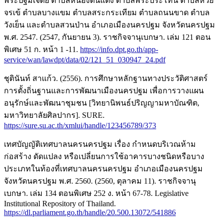
พระปฐมเจดีย์ ตำบลหนองดินแดง ตำบลพระประโทน ตำบลห้วย
จรเข้ ตำบลบางแขม ตำบลสระกระเทียม ตำบลถนนขาด ตำบล
วังเย็น และตำบลสวนป่าน อำเภอเมืองนครปฐม จังหวัดนครปฐม
พ.ศ. 2547. (2547, กันยายน 3). ราชกิจจานุเบกษา. เล่ม 121 ตอน
พิเศษ 51 ก. หน้า 1 -11.
https://info.dpt.go.th/app-
service/wan/lawdpt/data/02/121_51_030947_24.pdf
ชุตินันท์ สาแก้ว. (2556). การศึกษาหลักฐานทางประวัติศาสตร์
การตั้งถิ่นฐานและการพัฒนาเมืองนครปฐม เพื่อการวางแผน
อนุรักษ์และพัฒนาชุมชน [วิทยานิพนธ์ปริญญามหาบัณฑิต,
มหาวิทยาลัยศิลปากร]. SURE.
https://sure.su.ac.th/xmlui/handle/123456789/373
เทศบัญญัติเทศบาลนครนครปฐม เรื่อง กำหนดบริเวณห้าม
ก่อสร้าง ดัดแปลง หรือเปลี่ยนการใช้อาคารบางชนิดหรือบาง
ประเภทในท้องที่เทศบาลนครนครปฐม อำเภอเมืองนครปฐม
จังหวัดนครปฐม พ.ศ. 2560. (2560, ตุลาคม 11). ราชกิจจานุ
เบกษา. เล่ม 134 ตอนพิเศษ 252 ง. หน้า 67-78. Legislative
Institutional Repository of Thailand.
https://dl.parliament.go.th/handle/20.500.13072/541886