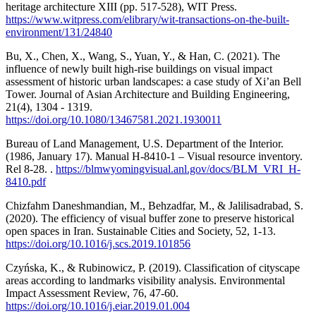
heritage architecture XIII (pp. 517-528), WIT Press.
https://www.witpress.com/elibrary/wit-transactions-on-the-built-
environment/131/24840
Bu, X., Chen, X., Wang, S., Yuan, Y., & Han, C. (2021). The
influence of newly built high-rise buildings on visual impact
assessment of historic urban landscapes: a case study of Xi’an Bell
Tower. Journal of Asian Architecture and Building Engineering,
21(4), 1304 - 1319.
https://doi.org/10.1080/13467581.2021.1930011
Bureau of Land Management, U.S. Department of the Interior.
(1986, January 17). Manual H-8410-1 – Visual resource inventory.
Rel 8-28. .
https://blmwyomingvisual.anl.gov/docs/BLM_VRI_H-
8410.pdf
Chizfahm Daneshmandian, M., Behzadfar, M., & Jalilisadrabad, S.
(2020). The efficiency of visual buffer zone to preserve historical
open spaces in Iran. Sustainable Cities and Society, 52, 1-13.
https://doi.org/10.1016/j.scs.2019.101856
Czyńska, K., & Rubinowicz, P. (2019). Classification of cityscape
areas according to landmarks visibility analysis. Environmental
Impact Assessment Review, 76, 47-60.
https://doi.org/10.1016/j.eiar.2019.01.004