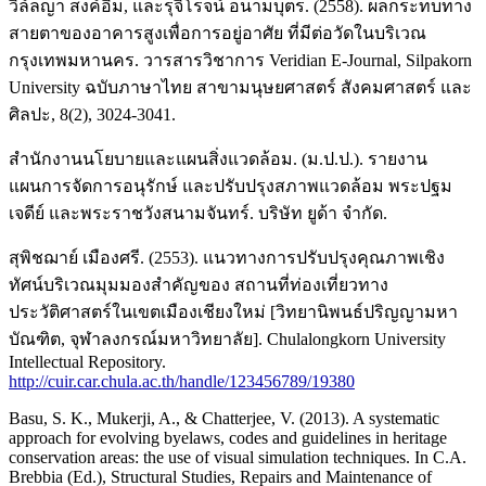
วิล์ลญา สงค์อิ่ม, และรุจิโรจน์ อนามบุตร. (2558). ผลกระทบทาง
สายตาของอาคารสูงเพื่อการอยู่อาศัย ที่มีต่อวัดในบริเวณ
กรุงเทพมหานคร. วารสารวิชาการ Veridian E-Journal, Silpakorn
University ฉบับภาษาไทย สาขามนุษยศาสตร์ สังคมศาสตร์ และ
ศิลปะ, 8(2), 3024-3041.
สํานักงานนโยบายและแผนสิ่งแวดล้อม. (ม.ป.ป.). รายงาน
แผนการจัดการอนุรักษ์ และปรับปรุงสภาพแวดล้อม พระปฐม
เจดีย์ และพระราชวังสนามจันทร์. บริษัท ยูด้า จํากัด.
สุพิชฌาย์ เมืองศรี. (2553). แนวทางการปรับปรุงคุณภาพเชิง
ทัศน์บริเวณมุมมองสำคัญของ สถานที่ท่องเที่ยวทาง
ประวัติศาสตร์ในเขตเมืองเชียงใหม่ [วิทยานิพนธ์ปริญญามหา
บัณฑิต, จุฬาลงกรณ์มหาวิทยาลัย]. Chulalongkorn University
Intellectual Repository.
http://cuir.car.chula.ac.th/handle/123456789/19380
Basu, S. K., Mukerji, A., & Chatterjee, V. (2013). A systematic
approach for evolving byelaws, codes and guidelines in heritage
conservation areas: the use of visual simulation techniques. In C.A.
Brebbia (Ed.), Structural Studies, Repairs and Maintenance of