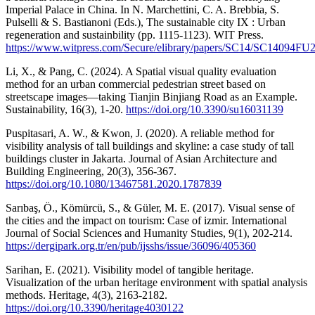
Imperial Palace in China. In N. Marchettini, C. A. Brebbia, S.
Pulselli & S. Bastianoni (Eds.), The sustainable city IX : Urban
regeneration and sustainbility (pp. 1115-1123). WIT Press.
https://www.witpress.com/Secure/elibrary/papers/SC14/SC14094FU2
Li, X., & Pang, C. (2024). A Spatial visual quality evaluation
method for an urban commercial pedestrian street based on
streetscape images—taking Tianjin Binjiang Road as an Example.
Sustainability, 16(3), 1-20.
https://doi.org/10.3390/su16031139
Puspitasari, A. W., & Kwon, J. (2020). A reliable method for
visibility analysis of tall buildings and skyline: a case study of tall
buildings cluster in Jakarta. Journal of Asian Architecture and
Building Engineering, 20(3), 356-367.
https://doi.org/10.1080/13467581.2020.1787839
Sarıbaş, Ö., Kömürcü, S., & Güler, M. E. (2017). Visual sense of
the cities and the impact on tourism: Case of izmir. International
Journal of Social Sciences and Humanity Studies, 9(1), 202-214.
https://dergipark.org.tr/en/pub/ijsshs/issue/36096/405360
Sarihan, E. (2021). Visibility model of tangible heritage.
Visualization of the urban heritage environment with spatial analysis
methods. Heritage, 4(3), 2163-2182.
https://doi.org/10.3390/heritage4030122