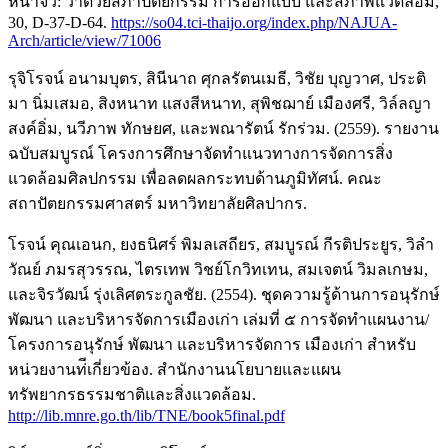
หน้าจั่ว: ว่าด้วยสภาปัตยกรรม การออกแบบ และสภาพแวดล้อม,
30, D-37-D-64.
https://so04.tci-thaijo.org/index.php/NAJUA-
Arch/article/view/71006
รุจิโรจน์ อนามบุตร, สินีนาถ ศุกลรัตนเมธี, วิชัย บุญวาศ, ประติ
มา นิ่มเสมอ, สิงหนาท แสงสีหนาท, สุพิชฌาย์ เมืองศรี, วิล์ลญา
สงค์อิ่ม, นวีภาพ ทักษยศ, และพณารัตน์ รักร่วม. (2559). รายงาน
ฉบับสมบูรณ์ โครงการศึกษาจัดทําแนวทางการจัดการสิ่ง
แวดล้อมศิลปกรรม เพื่อลดผลกระทบด้านภูมิทัศน์. คณะ
สถาปัตยกรรมศาสตร์ มหาวิทยาลัยศิลปากร.
โรจน์ คุณเอนก, ยงธนิศร์ พิมลเสถียร, สมบูรณ์ กีรติประยูร, วิลํา
วัณย์ ภมรสุวรรณ, ไตรเทพ วิชย์โกวิทเทน, สมเจตน์ วิมลเกษม,
และจิรวัฒน์ รุ่งเลิศตระกูลชัย. (2554). ชุดความรู้ด้านการอนุรักษ์
พัฒนา และบริหารจัดการเมืองเก่า เล่มที่ ๕ การจัดทําแผนงาน/
โครงการอนุรักษ์ พัฒนา และบริหารจัดการ เมืองเก่า สําหรับ
หน่วยงานท่ีเกี่ยวข้อง. สํานักงานนโยบายและแผน
ทรัพยากรธรรมชาติและสิ่งแวดล้อม.
http://lib.mnre.go.th/lib/TNE/book5final.pdf