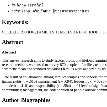
สันติภาพ รอดสถิตย์
วรรัตน์ ปทุมเจริญวัฒนา, ผู้ช่วยศาสตราจารย์ ดร.
Keywords:
COLLABORATION, FAMILIES TEMPLES AND SCHOOLS, 
Abstract
Abstract
This survey research aims to study factors promoting lifelong learnin
research methods were used to survey 870 people in families, temples 
arithmetic mean and standard deviation) Results were analyzed by usin
The result of collaboration among families temples and schools for pr
human rights (r = .616) management (r = .694), leadership (r = 0695) a
attitude (r = .418) and responsibility (r = .584) at .01 level of signif
communities; management, the collaboration of people outside communiti
Author Biographies