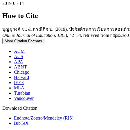
2019-05-14
How to Cite
บุญชูวงศ์ ช., & กรณีกิจ ป. (2019). ปัจจัยด้านการเรียนการส
Online Journal of Education
,
13
(3), 42–54. retrieved from https://so
More Citation Formats
ACM
ACS
APA
ABNT
Chicago
Harvard
IEEE
MLA
Turabian
Vancouver
Download Citation
Endnote/Zotero/Mendeley (RIS)
BibTeX