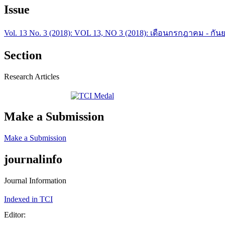
Issue
Vol. 13 No. 3 (2018): VOL 13, NO 3 (2018): เดือนกรกฎาคม - กัน
Section
Research Articles
Make a Submission
Make a Submission
journalinfo
Journal Information
Indexed in TCI
Editor: