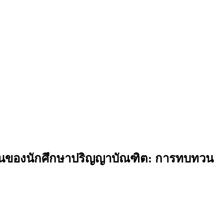
มกันของนักศึกษาปริญญาบัณฑิต: การทบทวน