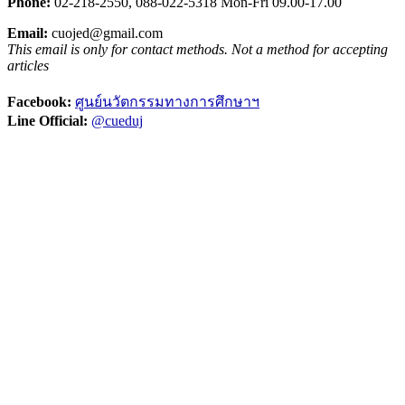
Phone:
02-218-2550,
0
88-022-5318
Mon-Fri 09.00-17.00
Email:
cuojed@gmail.com
This email is only for contact methods. Not a method for accepting
articles
Facebook:
ศูนย์นวัตกรรมทางการศึกษาฯ
Line Official:
@cueduj