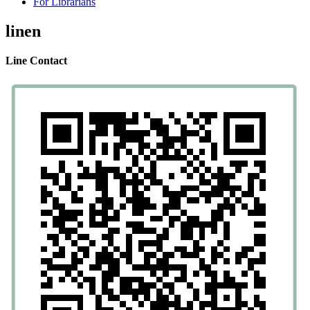
For Librarians
linen
Line Contact