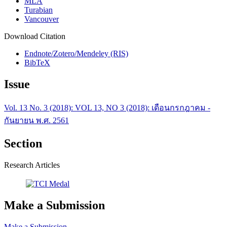
MLA
Turabian
Vancouver
Download Citation
Endnote/Zotero/Mendeley (RIS)
BibTeX
Issue
Vol. 13 No. 3 (2018): VOL 13, NO 3 (2018): เดือนกรกฎาคม -
กันยายน พ.ศ. 2561
Section
Research Articles
Make a Submission
Make a Submission