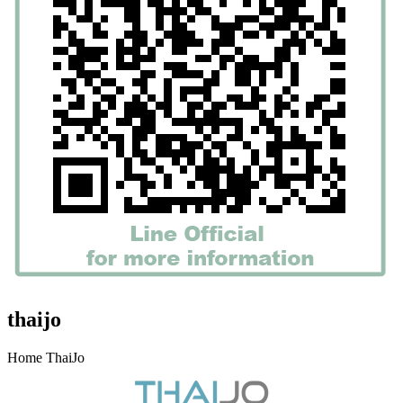
thaijo
Home ThaiJo