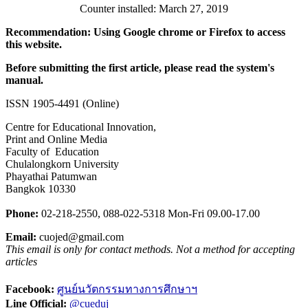
Counter installed: March 27, 2019
Recommendation: Using Google chrome or Firefox to access
this website.
Before submitting the first article, please read the system's
manual.
ISSN 1905-4491 (Online)
Centre for Educational Innovation,
Print and Online Media
Faculty of Education
Chulalongkorn University
Phayathai Patumwan
Bangkok 10330
Phone:
02-218-2550,
0
88-022-5318
Mon-Fri 09.00-17.00
Email:
cuojed@gmail.com
This email is only for contact methods. Not a method for accepting
articles
Facebook:
ศูนย์นวัตกรรมทางการศึกษาฯ
Line Official:
@cueduj