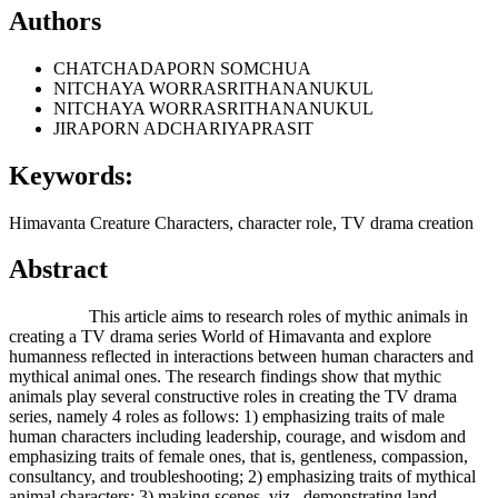
Authors
CHATCHADAPORN SOMCHUA
NITCHAYA WORRASRITHANANUKUL
NITCHAYA WORRASRITHANANUKUL
JIRAPORN ADCHARIYAPRASIT
Keywords:
Himavanta Creature Characters, character role, TV drama creation
Abstract
This article aims to research roles of mythic animals in
creating a TV drama series World of Himavanta and explore
humanness reflected in interactions between human characters and
mythical animal ones. The research findings show that mythic
animals play several constructive roles in creating the TV drama
series, namely 4 roles as follows: 1) emphasizing traits of male
human characters including leadership, courage, and wisdom and
emphasizing traits of female ones, that is, gentleness, compassion,
consultancy, and troubleshooting; 2) emphasizing traits of mythical
animal characters; 3) making scenes, viz., demonstrating land