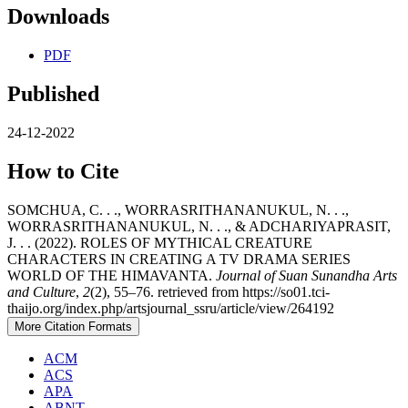
Downloads
PDF
Published
24-12-2022
How to Cite
SOMCHUA, C. . ., WORRASRITHANANUKUL, N. . .,
WORRASRITHANANUKUL, N. . ., & ADCHARIYAPRASIT,
J. . . (2022). ROLES OF MYTHICAL CREATURE
CHARACTERS IN CREATING A TV DRAMA SERIES
WORLD OF THE HIMAVANTA.
Journal of Suan Sunandha Arts
and Culture
,
2
(2), 55–76. retrieved from https://so01.tci-
thaijo.org/index.php/artsjournal_ssru/article/view/264192
More Citation Formats
ACM
ACS
APA
ABNT