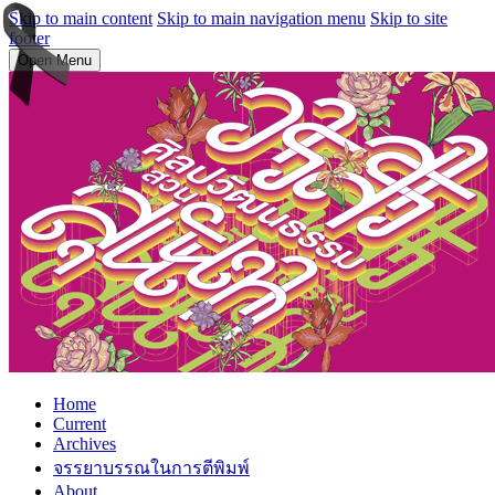
Skip to main content
Skip to main navigation menu
Skip to site
footer
Open Menu
Home
Current
Archives
จรรยาบรรณในการตีพิมพ์
About