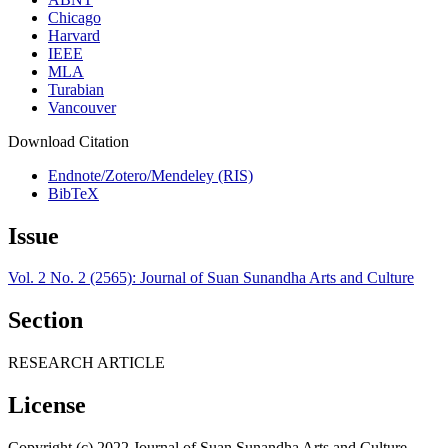
Chicago
Harvard
IEEE
MLA
Turabian
Vancouver
Download Citation
Endnote/Zotero/Mendeley (RIS)
BibTeX
Issue
Vol. 2 No. 2 (2565): Journal of Suan Sunandha Arts and Culture
Section
RESEARCH ARTICLE
License
Copyright (c) 2022 Journal of Suan Sunandha Arts and Culture