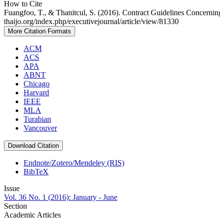
How to Cite
Fuangfoo, T., & Thanitcul, S. (2016). Contract Guidelines Concerni
thaijo.org/index.php/executivejournal/article/view/81330
More Citation Formats
ACM
ACS
APA
ABNT
Chicago
Harvard
IEEE
MLA
Turabian
Vancouver
Download Citation
Endnote/Zotero/Mendeley (RIS)
BibTeX
Issue
Vol. 36 No. 1 (2016): January - June
Section
Academic Articles