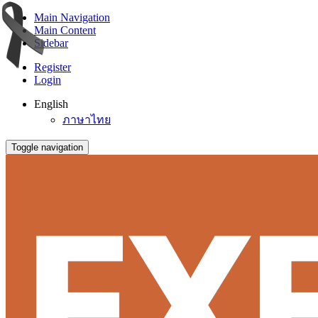
Main Navigation
Main Content
Sidebar
Register
Login
English
ภาษาไทย
Toggle navigation