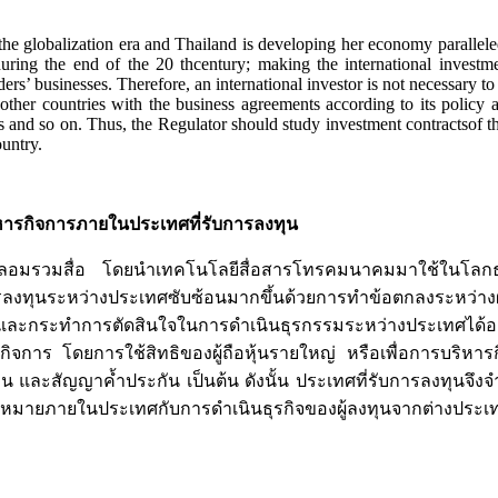
t in the globalization era and Thailand is developing her economy para
during the end of the 20 thcentury; making the international inves
s’ businesses. Therefore, an international investor is not necessary to 
ther countries with the business agreements according to its policy a
es and so on. Thus, the Regulator should study investment contractsof t
ountry.
หารกิจการภายในประเทศที่รับการลงทุน
บหลอมรวมสื่อ โดยนำเทคโนโลยีสื่อสารโทรคมนาคมมาใช้ในโลกธุร
งทุนระหว่างประเทศซับซ้อนมากขึ้นด้วยการทำข้อตกลงระหว่างผู้ล
การและกระทำการตัดสินใจในการดำเนินธุรกรรมระหว่างประเทศได้อ
ของกิจการ โดยการใช้สิทธิของผู้ถือหุ้นรายใหญ่ หรือเพื่อการบริ
เงิน และสัญญาค้ำประกัน เป็นต้น ดังนั้น ประเทศที่รับการลงทุนจึงจ
หมายภายในประเทศกับการดำเนินธุรกิจของผู้ลงทุนจากต่างประเท