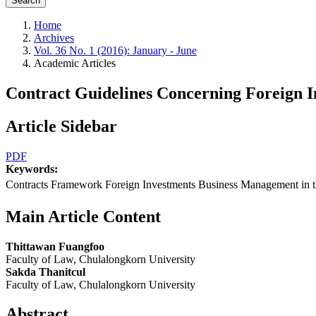
Search
Home
Archives
Vol. 36 No. 1 (2016): January - June
Academic Articles
Contract Guidelines Concerning Foreign I
Article Sidebar
PDF
Keywords:
Contracts Framework Foreign Investments Business Managemen
Main Article Content
Thittawan Fuangfoo
Faculty of Law, Chulalongkorn University
Sakda Thanitcul
Faculty of Law, Chulalongkorn University
Abstract