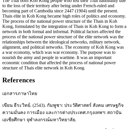
The Thai born Koh Kong people who lost their Thai nationality due
to the loss of their territory after being under French-ruled and
becoming part of Cambodia since 2447 (1904) until the present.
Thais elite in Koh Kong became high roles of politics and economy.
The process of the national power structure of the Thais in Koh
Kong, formulated by the integration of Thais in Koh Kong to form a
network in both formal and informal. Political factors affected the
process of the national power structure of the elite network was the
relationships between the ideological networks, military network,
alignment, and political networks. The economy of Koh Kong was
a war economy, which was war economy. The purpose was to
nourish the army and people in wartime. It was an important
economic condition that affected the process of national power
structure of Thais elite network in Koh Kong.
References
เอกสารภาษาไทย
เขียน ธีระวิทย์. (2543). กัมพูชา: ประวัติศาสตร์ สังคม เศรษฐกิจ
ความมั่นคง การเมือง และการต่างประเทศ.กรุงเทพฯ: สถาบัน
เอเชียศึกษา จุฬาลงกรณ์มหาวิทยาลัย.