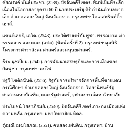
ชัยณรงค์ พันธ์ประชา. (2539). ปัจจันตคีรีเขตร. พิมพ์เป็นที่ระลึก
เนื่องในโอกาสอายุครบ 60 ปี นายประเสริฐ ศิริ กำนันตำบลหาด
เล็ก อำเภอคลองใหญ่ จังหวัดตราด. กรุงเทพฯ: โอเอสพรินท์ติ้ง
เฮาส์.
แชนด์เลอร์, เดวิด. (2543). ประวัติศาสตร์กัมพูชา. พรรณงาม เง่า
ธรรมสาร และคณะ (แปล). (พิมพ์ครั้งที่ 2). กรุงเทพฯ: มูลนิธิ
โครงการตำราสังคมศาสตร์และมนุษยศาสตร์.
ธีระ นุชเปี่ยม. (2542). การพัฒนาเศรษฐกิจและการเมืองของ
กัมพูชา. กรุงเทพฯ: คบไฟ.
ปฐวี โชติอนันต์. (2556). รัฐกับการบริหารจัดการพื้นที่ชายแดน
กรณีศึกษา อำเภอคลองใหญ่ จังหวัดตราด. วิทยานิพนธ์รัฐ
ศาสตรมหาบัณฑิต, คณะรัฐศาสตร์, จุฬาลงกรณ์มหาวิทยาลัย.
ประโยชน์ โยธาภิรมย์. (2540). ปัตจันตคีรีเขตร์เกาะกง เมืองแห่ง
ความหลัง. กรุงเทพฯ: มหาวิทยาลัยมหิดล.
รุ่งมณี เมฆโสภณ. (2551). คนสองแผ่นดิน. กรุงเทพฯ: บ้าน