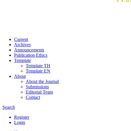
Current
Archives
Announcements
Publication Ethics
Template
Template TH
Template EN
About
About the Journal
Submissions
Editorial Team
Contact
Search
Register
Login