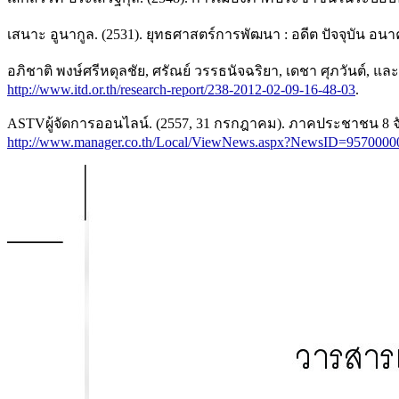
เสนาะ อูนากูล. (2531). ยุทธศาสตร์การพัฒนา : อดีต ปัจจุบัน
อภิชาติ พงษ์ศรีหดุลชัย, ศรัณย์ วรรธนัจฉริยา, เดชา ศุภวันต์, 
http://www.itd.or.th/research-report/238-2012-02-09-16-48-03
.
ASTVผู้จัดการออนไลน์. (2557, 31 กรกฎาคม). ภาคประชาชน 8 จัง
http://www.manager.co.th/Local/ViewNews.aspx?NewsID=957000