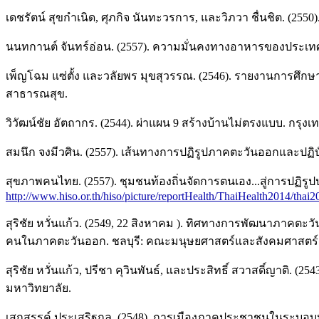
เดชรัตน์ สุขกำเนิด, ศุภกิจ นันทะวรการ, และวิภวา ชื่นชิต. (25
นนทกานต์ จันทร์อ่อน. (2557). ความมั่นคงทางอาหารของประเท
เพ็ญโฉม แซ่ตั้ง และวลัยพร มุขสุวรรณ. (2546). รายงานการศึ
สาธารณสุข.
วิวัฒน์ชัย อัตถากร. (2544). ผ่าแผน 9 สร้างบ้านไม่ตรงแบบ. กรุงเทพ
สมนึก จงมีวศิน. (2557). เส้นทางการปฏิรูปภาคตะวันออกและปฏิบ
สุขภาพคนไทย. (2557). ชุมชนท้องถิ่นจัดการตนเอง...สู่การปฏิรูป
http://www.hiso.or.th/hiso/picture/reportHealth/ThaiHealth2014/thai
สุริชัย หวั่นแก้ว. (2549, 22 สิงหาคม ). ทิศทางการพัฒนาภาคต
คนในภาคตะวันออก. ชลบุรี: คณะมนุษยศาสตร์และสังคมศาสตร์ 
สุริชัย หวั่นแก้ว, ปรีชา คุวินพันธ์, และประสิทธิ์ สวาสดิ์ญาต
มหาวิทยาลัย.
เสกสรรค์ ประเสริฐกุล. (2548). การเมืองภาคประชาชนในระบอบป