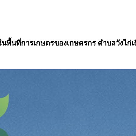
พื้นที่การเกษตรของเกษตรกร ตำบลวังไก่เถื