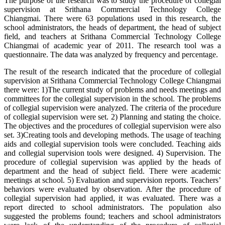
The purpose of the research was to study the procedure of collegial
supervision at Srithana Commercial Technology College
Chiangmai. There were 63 populations used in this research, the
school administrators, the heads of department, the head of subject
field, and teachers at Srithana Commercial Technology College
Chiangmai of academic year of 2011. The research tool was a
questionnaire. The data was analyzed by frequency and percentage.
The result of the research indicated that the procedure of collegial
supervision at Srithana Commercial Technology College Chiangmai
there were: 1)The current study of problems and needs meetings and
committees for the collegial supervision in the school. The problems
of collegial supervision were analyzed. The criteria of the procedure
of collegial supervision were set. 2) Planning and stating the choice.
The objectives and the procedures of collegial supervision were also
set. 3)Creating tools and developing methods. The usage of teaching
aids and collegial supervision tools were concluded. Teaching aids
and collegial supervision tools were designed. 4) Supervision. The
procedure of collegial supervision was applied by the heads of
department and the head of subject field. There were academic
meetings at school. 5) Evaluation and supervision reports. Teachers’
behaviors were evaluated by observation. After the procedure of
collegial supervision had applied, it was evaluated. There was a
report directed to school administrators. The population also
suggested the problems found; teachers and school administrators