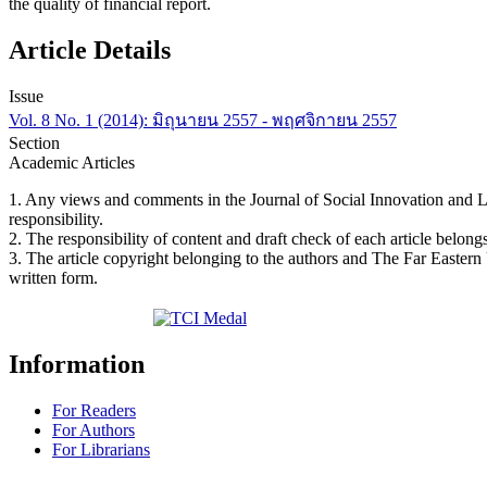
the quality of financial report.
Article Details
Issue
Vol. 8 No. 1 (2014): มิถุนายน 2557 - พฤศจิกายน 2557
Section
Academic Articles
1. Any views and comments in the Journal of Social Innovation and Life
responsibility.
2. The responsibility of content and draft check of each article belongs
3. The article copyright belonging to the authors and The Far Eastern
written form.
Information
For Readers
For Authors
For Librarians