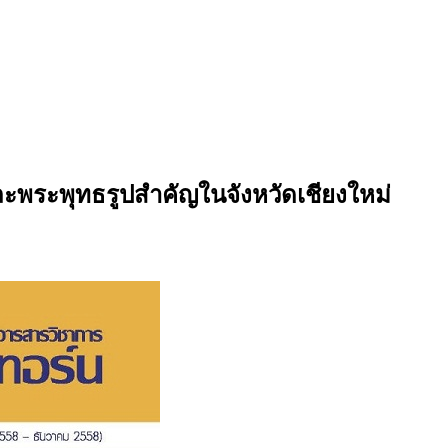
ละพระพุทธรูปสำคัญในจังหวัดเชียงใหม่