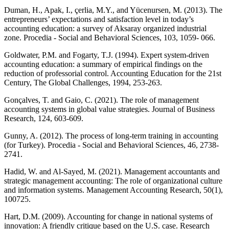
Duman, H., Apak, I., çerlia, M.Y., and Yücenursen, M. (2013). The
entrepreneurs’ expectations and satisfaction level in today’s
accounting education: a survey of Aksaray organized industrial
zone. Procedia - Social and Behavioral Sciences, 103, 1059- 066.
Goldwater, P.M. and Fogarty, T.J. (1994). Expert system-driven
accounting education: a summary of empirical findings on the
reduction of professorial control. Accounting Education for the 21st
Century, The Global Challenges, 1994, 253-263.
Gonçalves, T. and Gaio, C. (2021). The role of management
accounting systems in global value strategies. Journal of Business
Research, 124, 603-609.
Gunny, A. (2012). The process of long-term training in accounting
(for Turkey). Procedia - Social and Behavioral Sciences, 46, 2738-
2741.
Hadid, W. and Al-Sayed, M. (2021). Management accountants and
strategic management accounting: The role of organizational culture
and information systems. Management Accounting Research, 50(1),
100725.
Hart, D.M. (2009). Accounting for change in national systems of
innovation: A friendly critique based on the U.S. case. Research