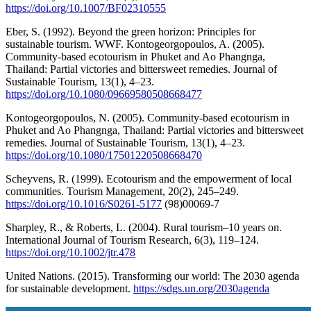
https://doi.org/10.1007/BF02310555
Eber, S. (1992). Beyond the green horizon: Principles for
sustainable tourism. WWF. Kontogeorgopoulos, A. (2005).
Community-based ecotourism in Phuket and Ao Phangnga,
Thailand: Partial victories and bittersweet remedies. Journal of
Sustainable Tourism, 13(1), 4–23.
https://doi.org/10.1080/09669580508668477
Kontogeorgopoulos, N. (2005). Community-based ecotourism in
Phuket and Ao Phangnga, Thailand: Partial victories and bittersweet
remedies. Journal of Sustainable Tourism, 13(1), 4–23.
https://doi.org/10.1080/17501220508668470
Scheyvens, R. (1999). Ecotourism and the empowerment of local
communities. Tourism Management, 20(2), 245–249.
https://doi.org/10.1016/S0261-5177
(98)00069-7
Sharpley, R., & Roberts, L. (2004). Rural tourism–10 years on.
International Journal of Tourism Research, 6(3), 119–124.
https://doi.org/10.1002/jtr.478
United Nations. (2015). Transforming our world: The 2030 agenda
for sustainable development.
https://sdgs.un.org/2030agenda