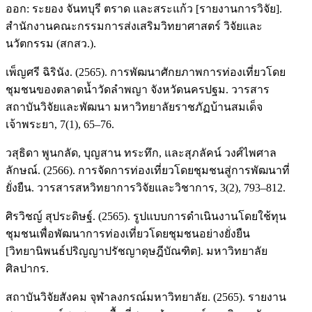
ออก: ระยอง จันทบุรี ตราด และสระแก้ว [รายงานการวิจัย].
สำนักงานคณะกรรมการส่งเสริมวิทยาศาสตร์ วิจัยและ
นวัตกรรม (สกสว.).
เพ็ญศรี ฉิรินัง. (2565). การพัฒนาศักยภาพการท่องเที่ยวโดย
ชุมชนของตลาดน้ำวัดลำพญา จังหวัดนครปฐม. วารสาร
สถาบันวิจัยและพัฒนา มหาวิทยาลัยราชภัฏบ้านสมเด็จ
เจ้าพระยา, 7(1), 65–76.
วสุธิดา พูนกลัด, บุญสาน ทระทึก, และสุภลัคน์ วงศ์ไพศาล
ลักษณ์. (2566). การจัดการท่องเที่ยวโดยชุมชนสู่การพัฒนาที่
ยั่งยืน. วารสารสหวิทยาการวิจัยและวิชาการ, 3(2), 793–812.
ศิรวิชญ์ สุประดิษฐ์. (2565). รูปแบบการดำเนินงานโดยใช้ทุน
ชุมชนเพื่อพัฒนาการท่องเที่ยวโดยชุมชนอย่างยั่งยืน
[วิทยานิพนธ์ปริญญาปรัชญาดุษฎีบัณฑิต]. มหาวิทยาลัย
ศิลปากร.
สถาบันวิจัยสังคม จุฬาลงกรณ์มหาวิทยาลัย. (2565). รายงาน