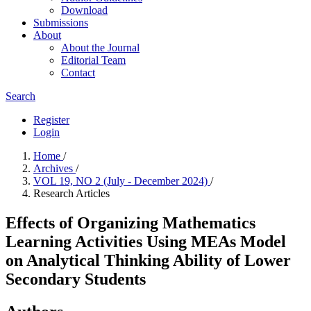
Download
Submissions
About
About the Journal
Editorial Team
Contact
Search
Register
Login
Home
/
Archives
/
VOL 19, NO 2 (July - December 2024)
/
Research Articles
Effects of Organizing Mathematics
Learning Activities Using MEAs Model
on Analytical Thinking Ability of Lower
Secondary Students