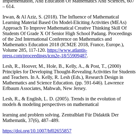
Implementation, And Education Of Mathematics And Sciences, 607
– 614.
Irwan, & Al Aziz, S. (2018). The Influence of Mathematical
Learning Material Based On Model-Eliciting Activities (MEAs)
Approach To Improve Mathematical Creative Thinking Skill Of
Students Of Grade X Of Senior High School Padang. Proceedings
of the 2nd International Conference on Mathematics and
Mathematics Education 2018 (ICM2E 2018, France, Europe.),
Volume 285, 117-120.
https://www.atlantis-
press.com/proceedings/icm2e-18/55909487
.
Lesh, R., Hoover, M., Hole, B., Kelly, A., & Post, T., (2000)
Principles for Developing Thought-Revealing Activities for Students
and Teachers. In A. Kelly, R. Lesh (Eds.), Research Design in
Mathematics and Science Education. (pp. 591-646). Lawrence
Erlbaum Associates, Mahwah, New Jersey.
Lesh, R., & English, L. D. (2005). Trends in the evolution of
models & modeling perspectives on mathematical
learning and problem solving. Zentralblatt Für Didaktik Der
Mathematik, 37(6), 487–489.
https://doi.org/10.1007/bf02655857