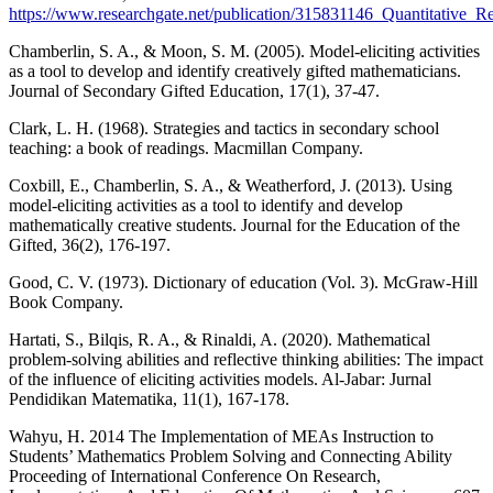
https://www.researchgate.net/publication/315831146_Quantitativ
Chamberlin, S. A., & Moon, S. M. (2005). Model-eliciting activities
as a tool to develop and identify creatively gifted mathematicians.
Journal of Secondary Gifted Education, 17(1), 37-47.
Clark, L. H. (1968). Strategies and tactics in secondary school
teaching: a book of readings. Macmillan Company.
Coxbill, E., Chamberlin, S. A., & Weatherford, J. (2013). Using
model-eliciting activities as a tool to identify and develop
mathematically creative students. Journal for the Education of the
Gifted, 36(2), 176-197.
Good, C. V. (1973). Dictionary of education (Vol. 3). McGraw-Hill
Book Company.
Hartati, S., Bilqis, R. A., & Rinaldi, A. (2020). Mathematical
problem-solving abilities and reflective thinking abilities: The impact
of the influence of eliciting activities models. Al-Jabar: Jurnal
Pendidikan Matematika, 11(1), 167-178.
Wahyu, H. 2014 The Implementation of MEAs Instruction to
Students’ Mathematics Problem Solving and Connecting Ability
Proceeding of International Conference On Research,