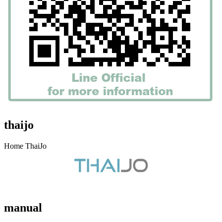
thaijo
Home ThaiJo
manual