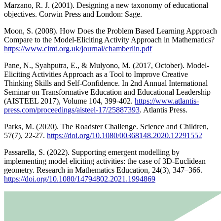
Marzano, R. J. (2001). Designing a new taxonomy of educational
objectives. Corwin Press and London: Sage.
Moon, S. (2008). How Does the Problem Based Learning Approach
Compare to the Model-Eliciting Activity Approach in Mathematics?
https://www.cimt.org.uk/journal/chamberlin.pdf
Pane, N., Syahputra, E., & Mulyono, M. (2017, October). Model-
Eliciting Activities Approach as a Tool to Improve Creative
Thinking Skills and Self-Confidence. In 2nd Annual International
Seminar on Transformative Education and Educational Leadership
(AISTEEL 2017), Volume 104, 399-402.
https://www.atlantis-
press.com/proceedings/aisteel-17/25887393
. Atlantis Press.
Parks, M. (2020). The Roadster Challenge. Science and Children,
57(7), 22-27.
https://doi.org/10.1080/00368148.2020.12291552
Passarella, S. (2022). Supporting emergent modelling by
implementing model eliciting activities: the case of 3D-Euclidean
geometry. Research in Mathematics Education, 24(3), 347–366.
https://doi.org/10.1080/14794802.2021.1994869