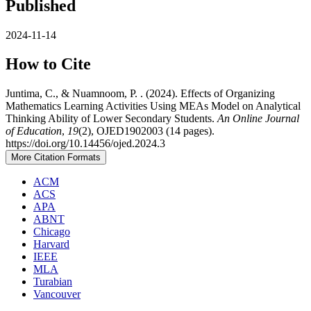
Published
2024-11-14
How to Cite
Juntima, C., & Nuamnoom, P. . (2024). Effects of Organizing
Mathematics Learning Activities Using MEAs Model on Analytical
Thinking Ability of Lower Secondary Students.
An Online Journal
of Education
,
19
(2), OJED1902003 (14 pages).
https://doi.org/10.14456/ojed.2024.3
More Citation Formats
ACM
ACS
APA
ABNT
Chicago
Harvard
IEEE
MLA
Turabian
Vancouver