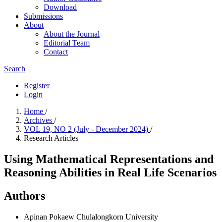
Download
Submissions
About
About the Journal
Editorial Team
Contact
Search
Register
Login
Home
/
Archives
/
VOL 19, NO 2 (July - December 2024)
/
Research Articles
Using Mathematical Representations and
Reasoning Abilities in Real Life Scenarios
Authors
Apinan Pokaew
Chulalongkorn University