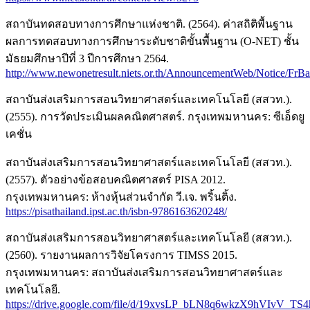
สถาบันทดสอบทางการศึกษาแห่งชาติ. (2564). ค่าสถิติพื้นฐาน
ผลการทดสอบทางการศึกษาระดับชาติขั้นพื้นฐาน (O-NET) ชั้น
มัธยมศึกษาปีที่ 3 ปีการศึกษา 2564.
http://www.newonetresult.niets.or.th/AnnouncementWeb/Notice/FrBas
สถาบันส่งเสริมการสอนวิทยาศาสตร์และเทคโนโลยี (สสวท.).
(2555). การวัดประเมินผลคณิตศาสตร์. กรุงเทพมหานคร: ซีเอ็ดยู
เคชั่น
สถาบันส่งเสริมการสอนวิทยาศาสตร์และเทคโนโลยี (สสวท.).
(2557). ตัวอย่างข้อสอบคณิตศาสตร์ PISA 2012.
กรุงเทพมหานคร: ห้างหุ้นส่วนจำกัด วี.เจ. พริ้นติ้ง.
https://pisathailand.ipst.ac.th/isbn-9786163620248/
สถาบันส่งเสริมการสอนวิทยาศาสตร์และเทคโนโลยี (สสวท.).
(2560). รายงานผลการวิจัยโครงการ TIMSS 2015.
กรุงเทพมหานคร: สถาบันส่งเสริมการสอนวิทยาศาสตร์และ
เทคโนโลยี.
https://drive.google.com/file/d/19xvsLP_bLN8q6wkzX9hVIvV_TS