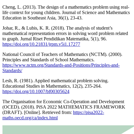
Cheng, L. (2013). The design of a mathematics problem using real-
life context for young children. Journal of Science and Mathematics
Education in Southeast Asia, 36(1), 23-43.
Johar, R., & Lubis, K. R. (2018). The analysis of student’s
mathematical representation errors in solving word problem related
to graph. Jurnal Riset Pendidikan Matematika, 5(1), 96.
https://doi.org/10.21831/jrpm.v5i1.17277
National Council of Teachers of Mathematics (NCTM). (2000).
Principles and Standards of School Mathematics.
https://www.nctm.org/Standards-and-Positions/Principles-and-
Standards/
Lesh, R. (1981). Applied mathematical problem solving.
Educational Studies in Mathematics, 12(2), 235-264.
https://doi.org/10.1007/bf00305624
The Organisation for Economic Co-Operation and Development
(OCED). (2018). PiSA 2022 MATHEMATICS FRAMEWORK
(DRAFT). [Online]. Retrieved from:
https://pisa2022-
maths.oecd.org/ca/index.html