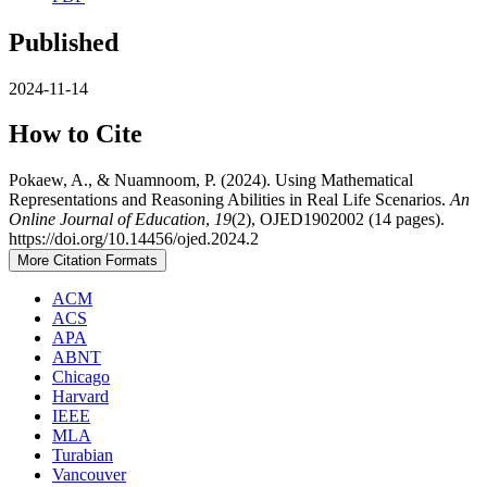
Published
2024-11-14
How to Cite
Pokaew, A., & Nuamnoom, P. (2024). Using Mathematical
Representations and Reasoning Abilities in Real Life Scenarios.
An
Online Journal of Education
,
19
(2), OJED1902002 (14 pages).
https://doi.org/10.14456/ojed.2024.2
More Citation Formats
ACM
ACS
APA
ABNT
Chicago
Harvard
IEEE
MLA
Turabian
Vancouver