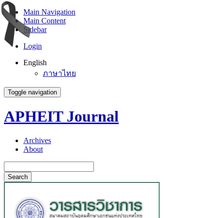
Main Navigation
Main Content
Sidebar
Login
English
ภาษาไทย
Toggle navigation
APHEIT Journal
Archives
About
Search