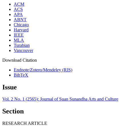
ACM
ACS
APA
ABNT
Chicago
Harvard
IEEE
MLA
Turabian
Vancouver
Download Citation
Endnote/Zotero/Mendeley (RIS)
BibTeX
Issue
Vol. 2 No. 1 (2565): Journal of Suan Sunandha Arts and Culture
Section
RESEARCH ARTICLE