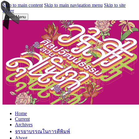
Skip to main content
Skip to main navigation menu
Skip to site
footer
Open Menu
Home
Current
Archives
จรรยาบรรณในการตีพิมพ์
About