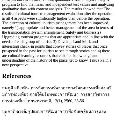
program to find the mean. and independent test values and analyzing
qualitative data with content analysis. The results showed that The
results of cultural tourism management evaluation after the operation
in all 4 aspects were significantly higher than before the operation.
The direction of cultural tourism management has been improved,
namely 1) appropriate and better management of the area in terms of
the transportation system arrangement. Safety and tidiness 2)
Upgrading tourism programs that are appropriate and in line with the
needs of each group of tourists 3) Develop Land Mark and
interesting check-in points that convey stories of places that once
prospered in the past for tourists to see through stories and 4) there
are cultural learning resources that enhance knowledge and
understanding of the history of the place get to know Takua Pa in a
new perspective.
References
ธนภูมิ อติเวทิน. การจัดการทรัพยากรทางวัฒนธรรมเพื่อส่งเสริ
มกํารท่องเที่ยว ภายใต้บริบทของการพัฒนา. วารสารวิชาการ
การท่องเที่ยวไทยนานาชาติ, 13(1), 2560, 33-56.
บุพชาติ ดวงดี. รูปแบบการพัฒนาการเพื่อขับเคลื่อนการท่อง