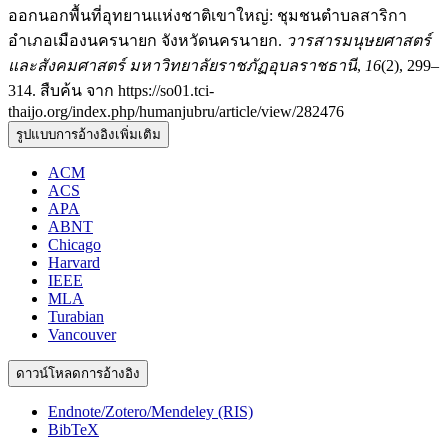
ออกนอกพื้นที่อุทยานแห่งชาติเขาใหญ่: ชุมชนตำบลสาริกา
อำเภอเมืองนครนายก จังหวัดนครนายก.
วารสารมนุษยศาสตร์
และสังคมศาสตร์ มหาวิทยาลัยราชภัฏอุบลราชธานี
,
16
(2), 299–
314. สืบค้น จาก https://so01.tci-
thaijo.org/index.php/humanjubru/article/view/282476
รูปแบบการอ้างอิงเพิ่มเติม
ACM
ACS
APA
ABNT
Chicago
Harvard
IEEE
MLA
Turabian
Vancouver
ดาวน์โหลดการอ้างอิง
Endnote/Zotero/Mendeley (RIS)
BibTeX