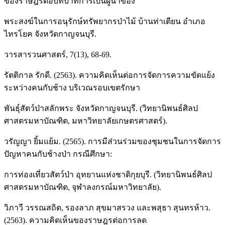
ของราษฎรต่อบทบาทการเป็นผู้นำของ
พระสงฆ์ในการอนุรักษ์ทรัพยากรป่าไม้ บ้านท่าเตียน อำเภอ
ไทรโยค จังหวัดกาญจนบุรี.
วารสารวนศาสตร์, 7(13), 68-69.
รัตติกาล รักดี. (2563). ความคิดเห็นต่อการจัดการความขัดแย้ง
ระหว่างคนกับช้าง บริเวณรอบเขตรักษา
พันธุ์สัตว์ป่าสลักพระ จังหวัดกาญจนบุรี. (วิทยานิพนธ์ศิลป
ศาสตรมหาบัณฑิต, มหาวิทยาลัยเกษตรศาสตร์).
วรัญญา ยิ้มแย้ม. (2565). การมีส่วนร่วมของชุมชนในการจัดการ
ปัญหาคนกับช้างป่า กรณีศึกษา:
การท่องเที่ยวสัตว์ป่า อุทยานแห่งชาติกุยบุรี. (วิทยานิพนธ์ศิลป
ศาสตรมหาบัณฑิต, จุฬาลงกรณ์มหาวิทยาลัย).
วิภาวี วรรณสถิต, รองลาภ สุขมาสรวง และพสุธา สุนทรห้าว.
(2563). ความคิดเห็นของราษฎรต่อการลด