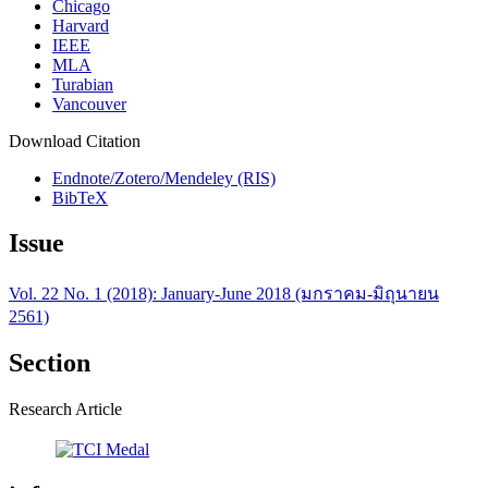
Chicago
Harvard
IEEE
MLA
Turabian
Vancouver
Download Citation
Endnote/Zotero/Mendeley (RIS)
BibTeX
Issue
Vol. 22 No. 1 (2018): January-June 2018 (มกราคม-มิถุนายน
2561)
Section
Research Article