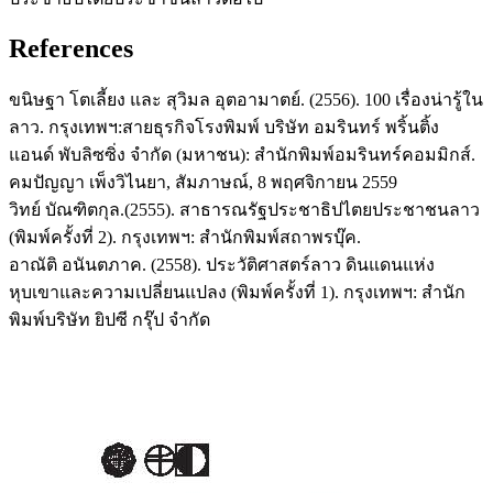
References
ขนิษฐา โตเลี้ยง และ สุวิมล อุตอามาตย์. (2556). 100 เรื่องน่ารู้ใน
ลาว. กรุงเทพฯ:สายธุรกิจโรงพิมพ์ บริษัท อมรินทร์ พริ้นติ้ง
แอนด์ พับลิซซิ่ง จำกัด (มหาชน): สำนักพิมพ์อมรินทร์คอมมิกส์.
คมปัญญา เพ็งวิไนยา, สัมภาษณ์, 8 พฤศจิกายน 2559
วิทย์ บัณฑิตกุล.(2555). สาธารณรัฐประชาธิปไตยประชาชนลาว
(พิมพ์ครั้งที่ 2). กรุงเทพฯ: สำนักพิมพ์สถาพรบุ๊ค.
อาณัติ อนันตภาค. (2558). ประวัติศาสตร์ลาว ดินแดนแห่ง
หุบเขาและความเปลี่ยนแปลง (พิมพ์ครั้งที่ 1). กรุงเทพฯ: สำนัก
พิมพ์บริษัท ยิปซี กรุ๊ป จำกัด